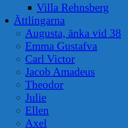
Villa Rehnsberg
Ättlingarna
Augusta, änka vid 38
Emma Gustafva
Carl Victor
Jacob Amadeus
Theodor
Julie
Ellen
Axel