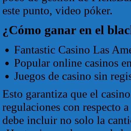
este punto, video póker.
¿Cómo ganar en el bla
Fantastic Casino Las Ame
Popular online casinos en
Juegos de casino sin regis
Esto garantiza que el casino
regulaciones con respecto a
debe incluir no solo la cant