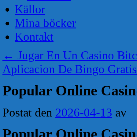
Källor
Mina böcker
Kontakt
←
Jugar En Un Casino Bitc
Aplicacion De Bingo Grati
Popular Online Casin
Postat den
2026-04-13
av
Popular Online Casin