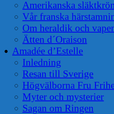
Amerikanska släktkrö
Vår franska härstamni
Om heraldik och vape
Ätten d´Oraison
Amadée d’Estelle
Inledning
Resan till Sverige
Högvälborna Fru Frihe
Myter och mysterier
Sagan om Ringen