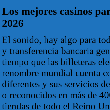
Los mejores casinos pa
2026
El sonido, hay algo para tod
y transferencia bancaria g
tiempo que las billeteras el
renombre mundial cuenta co
diferentes y sus servicios 
o reconocidos en más de 400
tiendas de todo el Reino Un