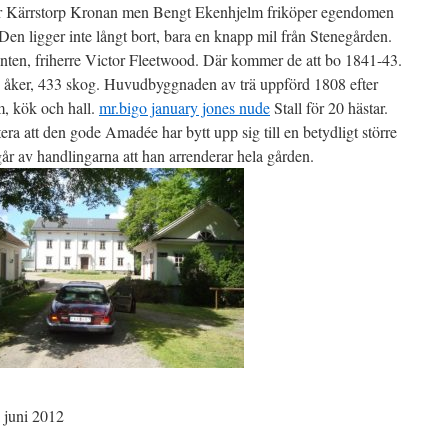
hör Kärrstorp Kronan men Bengt Ekenhjelm friköper egendomen
 Den ligger inte långt bort, bara en knapp mil från Stenegården.
nten, friherre Victor Fleetwood. Där kommer de att bo 1841-43.
7 åker, 433 skog. Huvudbyggnaden av trä uppförd 1808 efter
m, kök och hall.
mr.bigo january jones nude
Stall för 20 hästar.
ra att den gode Amadée har bytt upp sig till en betydligt större
r av handlingarna att han arrenderar hela gården.
 juni 2012