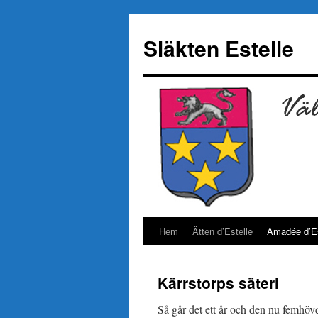
Hoppa
till
Släkten Estelle
innehåll
Hem
Ätten d’Estelle
Amadée d’Es
Kärrstorps säteri
Så går det ett år och den nu femhövda