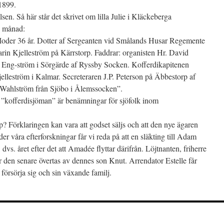
 1899.
elsen. Så här står det skrivet om lilla Julie i Kläckeberga
i månad:
 Moder 36 år. Dotter af Sergeanten vid Smålands Husar Regemente
rin Kjelleström på Kärrstorp. Faddrar: organisten Hr. David
 Eng-ström i Sörgärde af Ryssby Socken. Kofferdikapitenen
lleström i Kalmar. Secreteraren J.P. Peterson på Äbbestorp af
Wahlström från Sjöbo i Ålemssocken”.
n ”kofferdisjöman” är benämningar för sjöfolk inom
? Förklaringen kan vara att godset säljs och att den nye ägaren
er våra efterforskningar får vi reda på att en släkting till Adam
vs. året efter det att Amadée flyttar därifrån. Löjtnanten, friherre
 den senare övertas av dennes son Knut. Arrendator Estelle får
a försörja sig och sin växande familj.