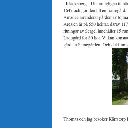
i Kläckeberga. Ursprungligen till
1647 och gör den till en frälsegård.
Amadée arrenderar gården av löjtna
Arealen är på 550 hektar, därav 11
ritningar av Sergel innehåller 15 ru
Ladugård för 80 kor. Vi kan konstate
gård än Stenegården. Och det framgå
Thomas och jag besöker Kärrstorp i