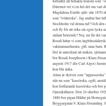
fortsätter att betrakta honom som ”o
Däremot vet vi en hel del om vart dö
Magdalena Estelle själv står 1870 s
som ”tvätterska”. Jag undrar hur tuf
Stockholm vid denna tid? Och den dä
och fly för att söka sin egen lycka 
sådant beteende? Nej, nu får det var
Rosali hittar vi som ångbåtsstäders
vaktmästarehustru, gift, utan barn.
Det är antecknat att maken, sjöman
bor Rosali Josephsson i Klara försa
augusti 1917 dör Carl Algot i hemme
hon blir änka.
Alma är skriven som ”uppasserska”.
står nu som ”kassörska, ogift, anstä
hon fortfarande kassörska och bor 
Operakällaren. Den 24 oktober 1920 
1880 bor pigan Hildur på Hornsgata
Bryggargatan 9, Klara församling.