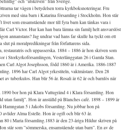
befintlig” och ”utskriven” från Sverige.
ttrarna tar vägen i betydelsen torra kyrkboksnoteringar. Fru
kriven med sina barn i Katarina församling i Stockholm. Hon står
ft livet som ensamstående mor till fyra barn kan tänkas vara i
r Carl Victor. Hur kan han bara lämna sin familj helt ansvarslöst
någon annanstans? Jag undrar vad hans far skulle ha tyckt om ett
a slut på moralpredikningar från författarens sida.
ka, restauratris och uppasserska. 1884 – 1886 är hon skriven som
 Bor i Storkyrkoförsamlingen, Vesterlånggatan 26 i Gamla Stan.
nen Carl Algot Josephsson, född 1860 är i Amerika. 1886-1887
mling. 1896 har Carl Algot yrkestiteln, vaktmästare. Den 28
t av tuberkulos. Han blir 56 år. Rosali är 62 år och barnlös när
 1890 bor hon på Klara Vattugränd 4 i Klara församling. Hon
lld utan familj”. Hon är anställd på Blanches café. 1898 – 1899 är
på Hamngatan 5 i Jakobs församling. Nu jobbar hon på
avlider Alma Estelle. Hon är ogift och blir 63 år.
n 80 i Maria församling.1883 är den 23-åriga Hildur skriven på
 Hon står som ”sömmerska, ensamstående utan barn”. En av de