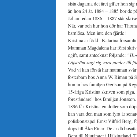
sista dagarna det året gifter hon s
år, hon 24 år. 1884 – 1885 bor de på
Johan redan 1886 – 1887 står skrive
När, var och hur hon dör har Thomas 
barnlösa. Men inte den fjärde!
Kristina är född i Katarina försam
Mamman Magdalena har först skrivits
ogift, samt antecknat följande:
”Hos
Löfström sagt sig vara moder till f
Vad vi kan förstå har mamman svårt 
fosterbarn hos Anna W. Riman på St
hon in hos familjen Gertson på Reg
15-åriga Kristina skriven som piga, 
föreståndare” hos familjen Jonsson.
1896 får Kristina en dotter som döps
kan vara den man som fyra år senare
poliskonstapel Ernst Vilfrid Berg,
döps till Åke Einar. De är då bosat
Berg till Njutånger i Hälsingland