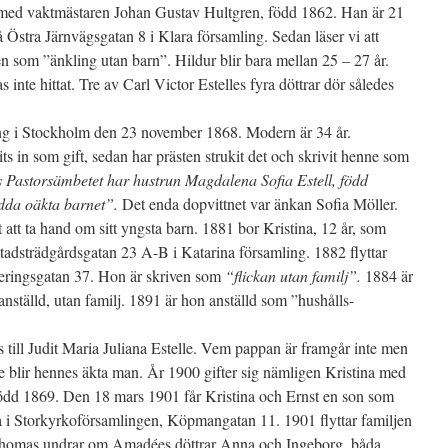
ig med vaktmästaren Johan Gustav Hultgren, född 1862. Han är 21
 Östra Järnvägsgatan 8 i Klara församling. Sedan läser vi att
n som ”änkling utan barn”. Hildur blir bara mellan 25 – 27 år.
inte hittat. Tre av Carl Victor Estelles fyra döttrar dör således
ling i Stockholm den 23 november 1868. Modern är 34 år.
 in som gift, sedan har prästen strukit det och skrivit henne som
 Pastorsämbetet har hustrun Magdalena Sofia Estell, född
ödda oäkta barnet”.
Det enda dopvittnet var änkan Sofia Möller.
att ta hand om sitt yngsta barn. 1881 bor Kristina, 12 år, som
adsträdgårdsgatan 23 A-B i Katarina församling. 1882 flyttar
eringsgatan 37. Hon är skriven som
“flickan utan familj”.
1884 är
anställd, utan familj. 1891 är hon anställd som ”hushålls-
 till Judit Maria Juliana Estelle. Vem pappan är framgår inte men
 blir hennes äkta man. År 1900 gifter sig nämligen Kristina med
 född 1869. Den 18 mars 1901 får Kristina och Ernst en son som
ta i Storkyrkoförsamlingen, Köpmangatan 11. 1901 flyttar familjen
. Thomas undrar om Amadées döttrar Anna och Ingeborg, båda