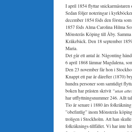
I april 1854 flyttar snickarmästare
Sedan följer noteringar i kyrkböcke
december 1854 föds den första som 
1857 föds Alma Carolina Hilma Sofia
Mönsterås Köping till Åby. Samma år 
Kråkebäck. Den 18 september 1859 f
Maria.
Det går ett antal år. Någonting händ
6 april 1868 lämnar Magdalena, som 
Den 23 november får hon i Stockhol
Knappt ett par år därefter (1870) br
hundra personer som samtidigt flytta
boken har prästen skrivit
“utan atte
har utflyttningsnummer 246. Allt tala
Tio år senare i 1880 års folkräkning
”obefintlig” inom Mönsterås köping.
troligen i Stockholm. Att han skull
folkräknings-tillfället. Vi har inte 