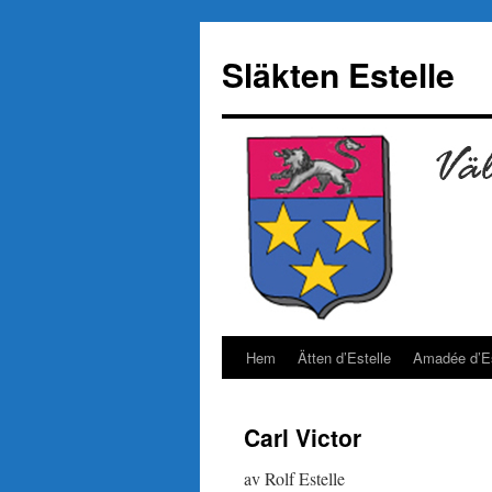
Hoppa
till
Släkten Estelle
innehåll
Hem
Ätten d’Estelle
Amadée d’Es
Carl Victor
av Rolf Estelle