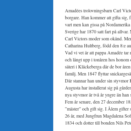
Amadées trolovningsbarn Carl Victor
borgare. Han kommer att gifta sig, få
vart men kan gissa på Nordamerika 
Sverige har 1870 satt fart på allvar. 
Carl Victors moder som okänd. Men
Catharina Hultberg, född den 8:e au
Vad vi vet är att pappa Amadée tar r
och långt upp i tonåren hos honom o
säteri i Kläckeberga där de bor åre
familj. Men 1847 flyttar snickarges
Där stannar han under sin styvmor
Augusta har installerat sig på gården
nya styvmor är två år yngre än han sj
Fem år senare, den 27 december 1853
”mäster” och gift sig. I Ålem gifter
26 år, med Jungfrun Magdalena Sofi
1834 och dotter till bonden Nils Pe