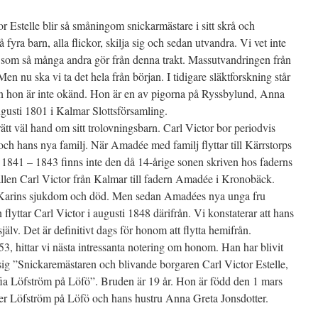
 Estelle blir så småningom snickarmästare i sitt skrå och
 fyra barn, alla flickor, skilja sig och sedan utvandra. Vi vet inte
som så många andra gör från denna trakt. Massutvandringen från
Men nu ska vi ta det hela från början. I tidigare släktforskning står
 hon är inte okänd. Hon är en av pigorna på Ryssbylund, Anna
gusti 1801 i Kalmar Slottsförsamling.
ätt väl hand om sitt trolovningsbarn. Carl Victor bor periodvis
ch hans nya familj. När Amadée med familj flyttar till Kärrstorps
n 1841 – 1843 finns inte den då 14-årige sonen skriven hos faderns
ällen Carl Victor från Kalmar till fadern Amadée i Kronobäck.
 Karins sjukdom och död. Men sedan Amadées nya unga fru
 flyttar Carl Victor i augusti 1848 därifrån. Vi konstaterar att hans
älv. Det är definitivt dags för honom att flytta hemifrån.
, hittar vi nästa intressanta notering om honom. Han har blivit
 sig ”Snickaremästaren och blivande borgaren Carl Victor Estelle,
a Löfström på Löfö”. Bruden är 19 år. Hon är född den 1 mars
ter Löfström på Löfö och hans hustru Anna Greta Jonsdotter.