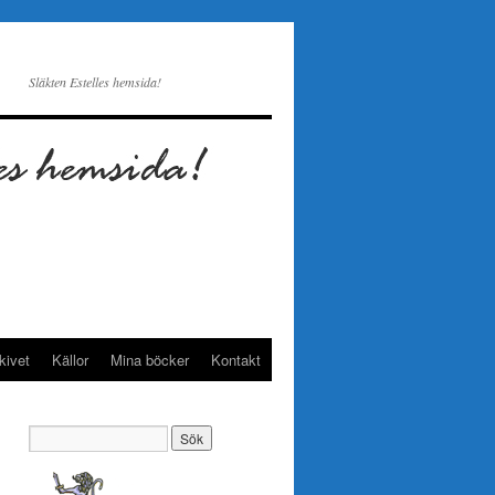
Släkten Estelles hemsida!
kivet
Källor
Mina böcker
Kontakt