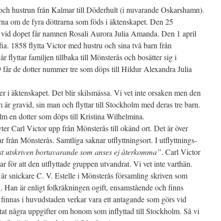
n och hustrun från Kalmar till Döderhult (i nuvarande Oskarshamn).
rna om de fyra döttrarna som föds i äktenskapet. Den 25
vid dopet får namnen Rosali Aurora Julia Amanda. Den 1 april
. 1858 flytta Victor med hustru och sina två barn från
flyttar familjen tillbaka till Mönsterås och bosätter sig i
år de dotter nummer tre som döps till Hildur Alexandra Julia
er i äktenskapet. Det blir skilsmässa. Vi vet inte orsaken men den
är gravid, sin man och flyttar till Stockholm med deras tre barn.
m en dotter som döps till Kristina Wilhelmina.
yter Carl Victor upp från Mönsterås till okänd ort. Det är över
r från Mönsterås. Samtliga saknar utflyttningsort. I utflyttnings-
st utskriven bortavarande som anses ej återkomma”
. Carl Victor
r för att den utflyttade gruppen utvandrat. Vi vet inte varthän.
 är snickare C. V. Estelle i Mönsterås församling skriven som
 Han är enligt folkräkningen ogift, ensamstående och finns
e finnas i huvudstaden verkar vara ett antagande som görs vid
hittat några uppgifter om honom som inflyttad till Stockholm. Så vi