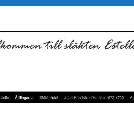
telle
Ättlingarna
Släktträdet
Jean-Baptiste d´Estelle-1673-1723
Ar