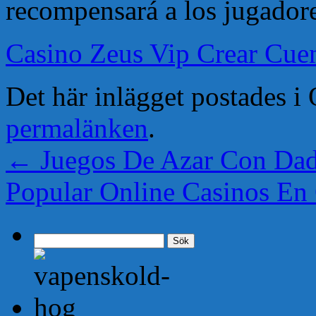
recompensará a los jugadore
Casino Zeus Vip Crear Cue
Det här inlägget postades 
permalänken
.
←
Juegos De Azar Con Dad
Popular Online Casinos En
Sök
efter: