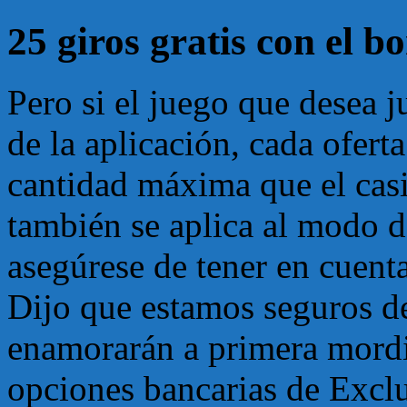
25 giros gratis con el b
Pero si el juego que desea j
de la aplicación, cada ofert
cantidad máxima que el casi
también se aplica al modo d
asegúrese de tener en cuenta 
Dijo que estamos seguros de
enamorarán a primera mordid
opciones bancarias de Exclu