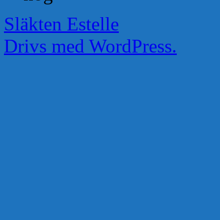
Släkten Estelle
Drivs med WordPress.