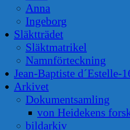
Anna
Ingeborg
Släktträdet
Släktmatrikel
Namnförteckning
Jean-Baptiste d´Estelle-
Arkivet
Dokumentsamling
von Heidekens fors
bildarkiv