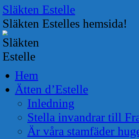
Hoppa
Släkten Estelle
till
innehåll
Släkten Estelles hemsida!
Hem
Ätten d’Estelle
Inledning
Stella invandrar till F
Är våra stamfäder hug