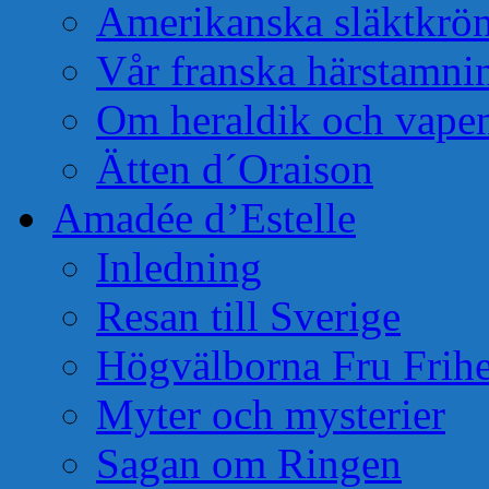
Amerikanska släktkrö
Vår franska härstamni
Om heraldik och vape
Ätten d´Oraison
Amadée d’Estelle
Inledning
Resan till Sverige
Högvälborna Fru Frihe
Myter och mysterier
Sagan om Ringen