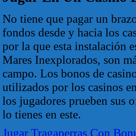
No tiene que pagar un brazo
fondos desde y hacia los cas
por la que esta instalación 
Mares Inexplorados, son má
campo. Los bonos de casino
utilizados por los casinos 
los jugadores prueben sus of
lo tienes en este.
Jugar Tragaperras Con Bonu