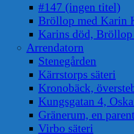
#147 (ingen titel)
Bröllop med Karin 
Karins död, Bröllo
Arrendatorn
Stenegården
Kärrstorps säteri
Kronobäck, översteb
Kungsgatan 4, Osk
Gränerum, en paren
Virbo säteri