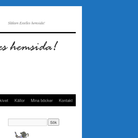
Släkten Estelles hemsida!
kivet
Källor
Mina böcker
Kontakt