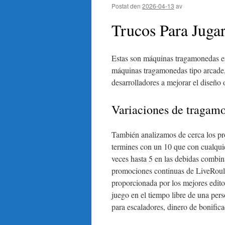
Postat den
2026-04-13
av
Trucos Para Jugar
Estas son máquinas tragamonedas en
máquinas tragamonedas tipo arcade, 
desarrolladores a mejorar el diseño o
Variaciones de tragamo
También analizamos de cerca los pr
termines con un 10 que con cualquie
veces hasta 5 en las debidas combin
promociones continuas de LiveRoule
proporcionada por los mejores edito
juego en el tiempo libre de una per
para escaladores, dinero de bonifica