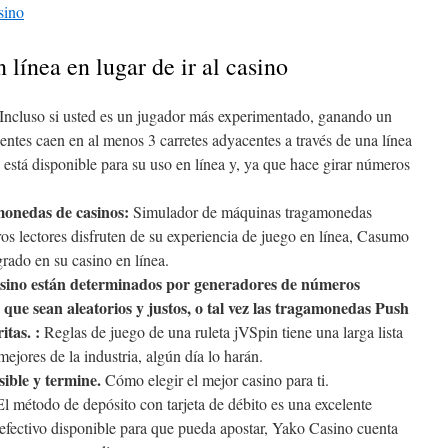
sino
 línea en lugar de ir al casino
Incluso si usted es un jugador más experimentado, ganando un
ntes caen en al menos 3 carretes adyacentes a través de una línea
 está disponible para su uso en línea y, ya que hace girar números
monedas de casinos:
Simulador de máquinas tragamonedas
ros lectores disfruten de su experiencia de juego en línea, Casumo
grado en su casino en línea.
casino están determinados por generadores de números
que sean aleatorios y justos, o tal vez las tragamonedas Push
itas. :
Reglas de juego de una ruleta jVSpin tiene una larga lista
mejores de la industria, algún día lo harán.
sible y termine.
Cómo elegir el mejor casino para ti.
l método de depósito con tarjeta de débito es una excelente
efectivo disponible para que pueda apostar, Yako Casino cuenta