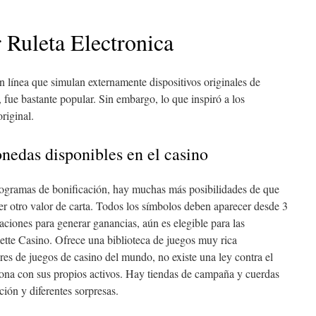
 Ruleta Electronica
 línea que simulan externamente dispositivos originales de
fue bastante popular. Sin embargo, lo que inspiró a los
riginal.
nedas disponibles en el casino
ogramas de bonificación, hay muchas más posibilidades de que
r otro valor de carta. Todos los símbolos deben aparecer desde 3
aciones para generar ganancias, aún es elegible para las
tte Casino. Ofrece una biblioteca de juegos muy rica
res de juegos de casino del mundo, no existe una ley contra el
sona con sus propios activos. Hay tiendas de campaña y cuerdas
ción y diferentes sorpresas.