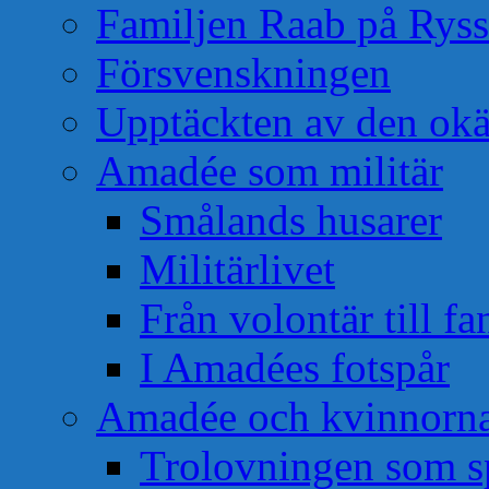
Familjen Raab på Rys
Försvenskningen
Upptäckten av den okä
Amadée som militär
Smålands husarer
Militärlivet
Från volontär till f
I Amadées fotspår
Amadée och kvinnorn
Trolovningen som s