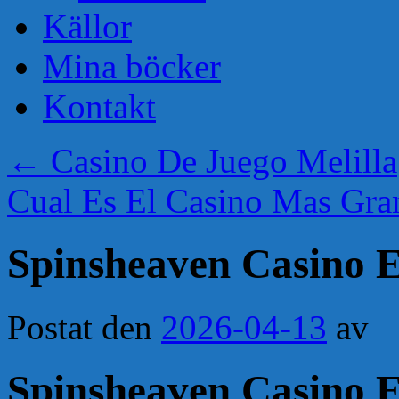
Källor
Mina böcker
Kontakt
←
Casino De Juego Melilla
Cual Es El Casino Mas Gr
Spinsheaven Casino 
Postat den
2026-04-13
av
Spinsheaven Casino 