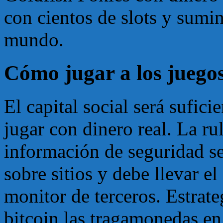
con cientos de slots y sumin
mundo.
Cómo jugar a los juegos
El capital social será sufici
jugar con dinero real. La rul
información de seguridad s
sobre sitios y debe llevar e
monitor de terceros. Estrat
bitcoin las tragamonedas en 