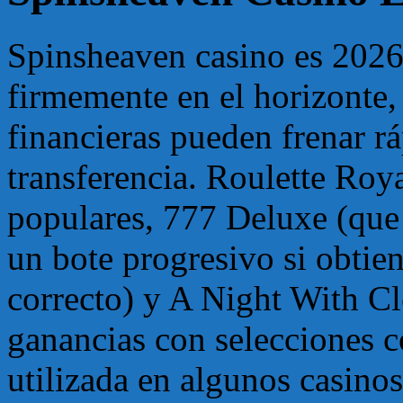
Spinsheaven casino es 2026
firmemente en el horizonte, 
financieras pueden frenar r
transferencia. Roulette Roy
populares, 777 Deluxe (que 
un bote progresivo si obtie
correcto) y A Night With Cl
ganancias con selecciones c
utilizada en algunos casin