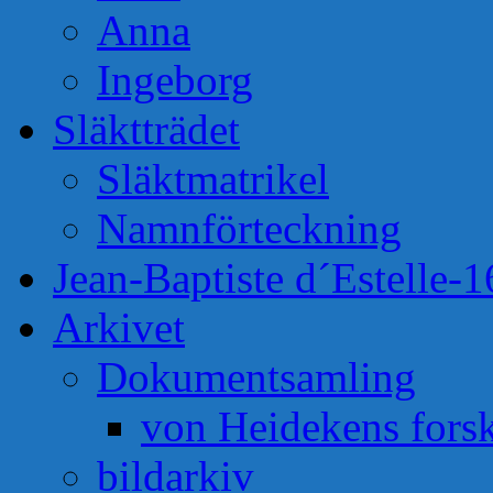
Anna
Ingeborg
Släktträdet
Släktmatrikel
Namnförteckning
Jean-Baptiste d´Estelle-
Arkivet
Dokumentsamling
von Heidekens fors
bildarkiv