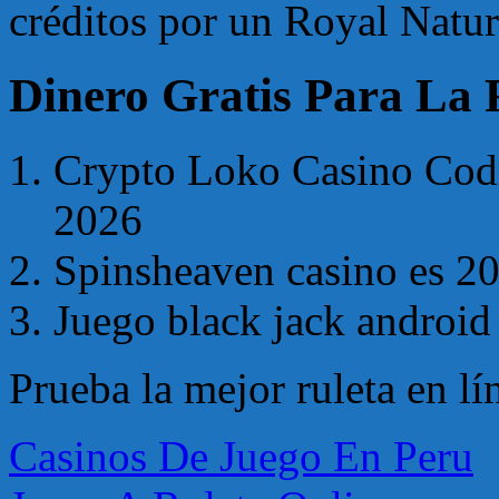
créditos por un Royal Natura
Dinero Gratis Para La 
Crypto Loko Casino Cod
2026
Spinsheaven casino es 2
Juego black jack android
Prueba la mejor ruleta en lí
Casinos De Juego En Peru