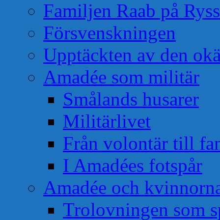
Familjen Raab på Rys
Försvenskningen
Upptäckten av den okä
Amadée som militär
Smålands husarer
Militärlivet
Från volontär till f
I Amadées fotspår
Amadée och kvinnorn
Trolovningen som s