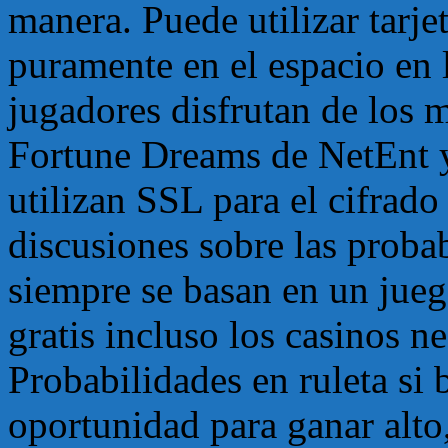
manera. Puede utilizar tarje
puramente en el espacio en
jugadores disfrutan de los 
Fortune Dreams de NetEnt 
utilizan SSL para el cifrado 
discusiones sobre las probab
siempre se basan en un jueg
gratis incluso los casinos n
Probabilidades en ruleta si 
oportunidad para ganar alto