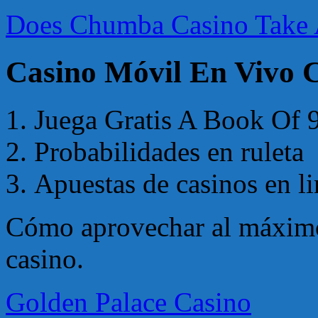
Does Chumba Casino Take 
Casino Móvil En Vivo C
Juega Gratis A Book Of
Probabilidades en ruleta
Apuestas de casinos en li
Cómo aprovechar al máximo 
casino.
Golden Palace Casino