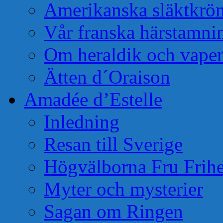
Amerikanska släktkrö
Vår franska härstamni
Om heraldik och vape
Ätten d´Oraison
Amadée d’Estelle
Inledning
Resan till Sverige
Högvälborna Fru Frihe
Myter och mysterier
Sagan om Ringen