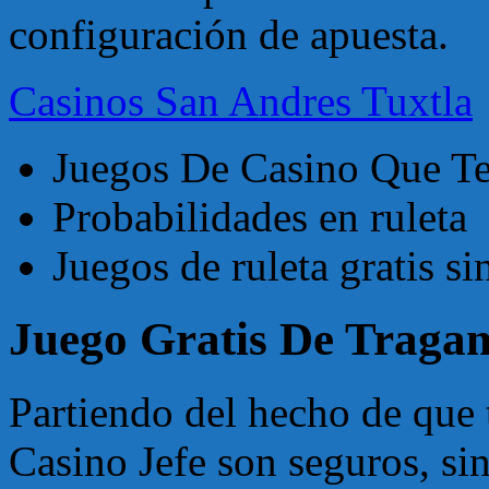
configuración de apuesta.
Casinos San Andres Tuxtla
Juegos De Casino Que T
Probabilidades en ruleta
Juegos de ruleta gratis si
Juego Gratis De Traga
Partiendo del hecho de que
Casino Jefe son seguros, si