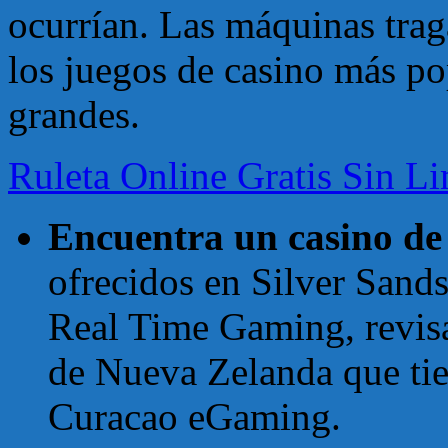
ocurrían. Las máquinas tra
los juegos de casino más po
grandes.
Ruleta Online Gratis Sin L
Encuentra un casino de
ofrecidos en Silver Sand
Real Time Gaming, revisa
de Nueva Zelanda que ti
Curacao eGaming.