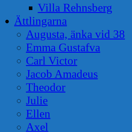
Villa Rehnsberg
Ättlingarna
Augusta, änka vid 38
Emma Gustafva
Carl Victor
Jacob Amadeus
Theodor
Julie
Ellen
Axel