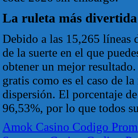
La ruleta más divertid
Debido a las 15,265 líneas d
de la suerte en el que puede
obtener un mejor resultado.
gratis como es el caso de l
dispersión. El porcentaje de
96,53%, por lo que todos su
Amok Casino Codigo Prom