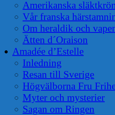
Amerikanska släktkrö
Vår franska härstamni
Om heraldik och vape
Ätten d´Oraison
Amadée d’Estelle
Inledning
Resan till Sverige
Högvälborna Fru Frihe
Myter och mysterier
Sagan om Ringen