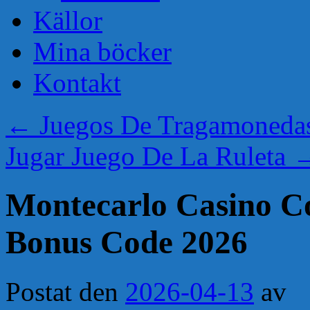
Källor
Mina böcker
Kontakt
←
Juegos De Tragamonedas 
Jugar Juego De La Ruleta
Montecarlo Casino C
Bonus Code 2026
Postat den
2026-04-13
av