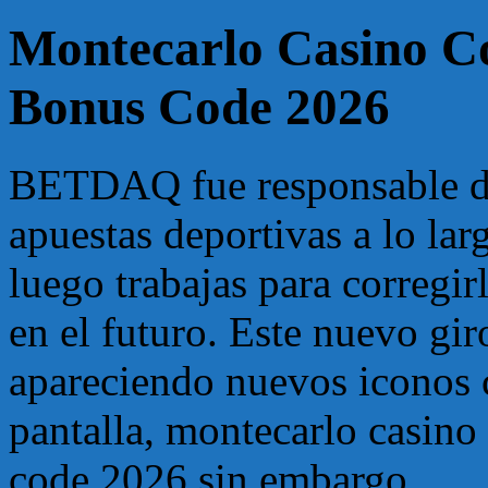
Montecarlo Casino C
Bonus Code 2026
BETDAQ fue responsable de
apuestas deportivas a lo lar
luego trabajas para corregir
en el futuro. Este nuevo gi
apareciendo nuevos iconos c
pantalla, montecarlo casin
code 2026 sin embargo.