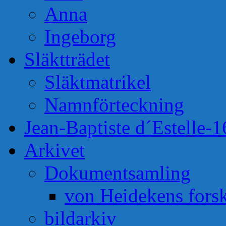
Anna
Ingeborg
Släktträdet
Släktmatrikel
Namnförteckning
Jean-Baptiste d´Estelle-
Arkivet
Dokumentsamling
von Heidekens fors
bildarkiv