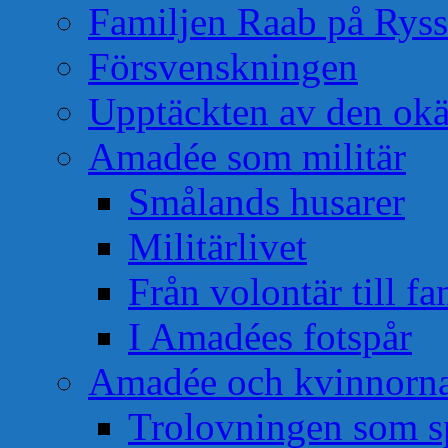
Familjen Raab på Rys
Försvenskningen
Upptäckten av den okä
Amadée som militär
Smålands husarer
Militärlivet
Från volontär till f
I Amadées fotspår
Amadée och kvinnorn
Trolovningen som s