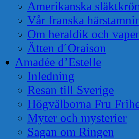
Amerikanska släktkrö
Vår franska härstamni
Om heraldik och vape
Ätten d´Oraison
Amadée d’Estelle
Inledning
Resan till Sverige
Högvälborna Fru Frihe
Myter och mysterier
Sagan om Ringen