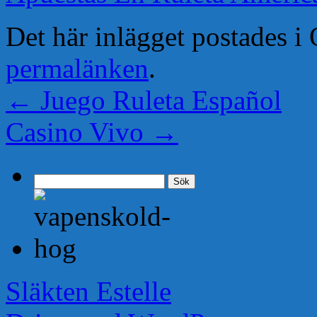
Det här inlägget postades 
permalänken
.
←
Juego Ruleta Español
Casino Vivo
→
Sök
efter:
Släkten Estelle