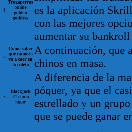
Tragaperras
es la aplicación Skril
online
1.
golden
goddess
con las mejores opcio
aumentar su bankroll 
A continuación, que a
Como saber
que numero
2.
va a caer en
chinos en masa.
la ruleta
A diferencia de la may
póquer, ya que el ca
Blackjack
3.
21 como
estrellado y un grupo
jugar
que se puede ganar e