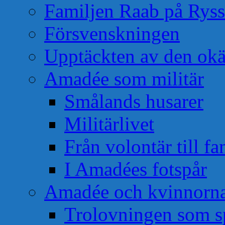
Familjen Raab på Rys
Försvenskningen
Upptäckten av den okä
Amadée som militär
Smålands husarer
Militärlivet
Från volontär till f
I Amadées fotspår
Amadée och kvinnorn
Trolovningen som s