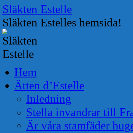
Hoppa
Släkten Estelle
till
innehåll
Släkten Estelles hemsida!
Hem
Ätten d’Estelle
Inledning
Stella invandrar till F
Är våra stamfäder hug