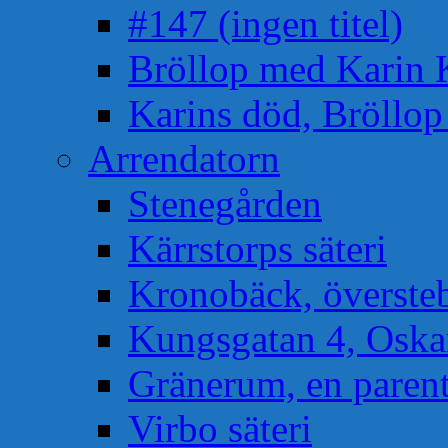
#147 (ingen titel)
Bröllop med Karin 
Karins död, Bröllo
Arrendatorn
Stenegården
Kärrstorps säteri
Kronobäck, översteb
Kungsgatan 4, Osk
Gränerum, en paren
Virbo säteri