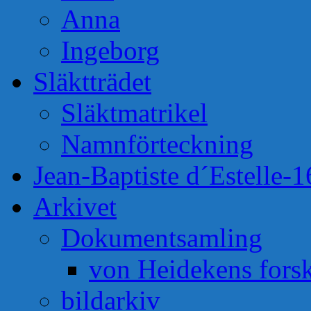
Anna
Ingeborg
Släktträdet
Släktmatrikel
Namnförteckning
Jean-Baptiste d´Estelle-
Arkivet
Dokumentsamling
von Heidekens fors
bildarkiv