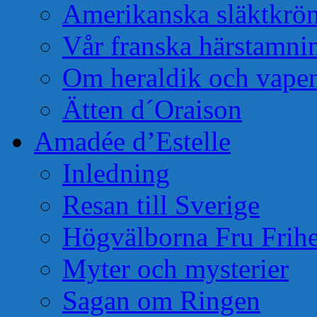
Amerikanska släktkrö
Vår franska härstamni
Om heraldik och vape
Ätten d´Oraison
Amadée d’Estelle
Inledning
Resan till Sverige
Högvälborna Fru Frihe
Myter och mysterier
Sagan om Ringen