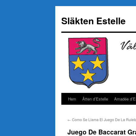
Hoppa
till
Släkten Estelle
innehåll
Hem
Ätten d’Estelle
Amadée d’Es
←
Como Se Llama El Juego De La Rulet
Juego De Baccarat Gr