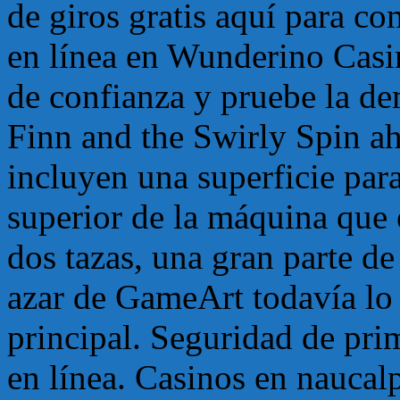
de giros gratis aquí para c
en línea en Wunderino Casin
de confianza y pruebe la de
Finn and the Swirly Spin ah
incluyen una superficie para
superior de la máquina que 
dos tazas, una gran parte de
azar de GameArt todavía lo
principal. Seguridad de pri
en línea. Casinos en naucalp