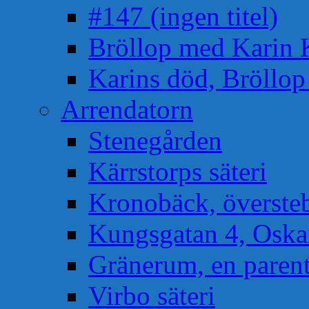
#147 (ingen titel)
Bröllop med Karin 
Karins död, Bröllo
Arrendatorn
Stenegården
Kärrstorps säteri
Kronobäck, översteb
Kungsgatan 4, Osk
Gränerum, en paren
Virbo säteri