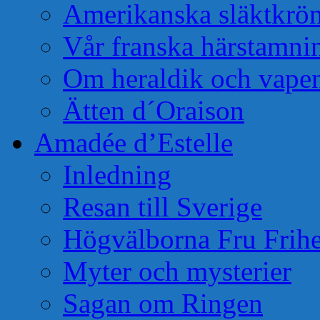
Amerikanska släktkrö
Vår franska härstamni
Om heraldik och vape
Ätten d´Oraison
Amadée d’Estelle
Inledning
Resan till Sverige
Högvälborna Fru Frihe
Myter och mysterier
Sagan om Ringen