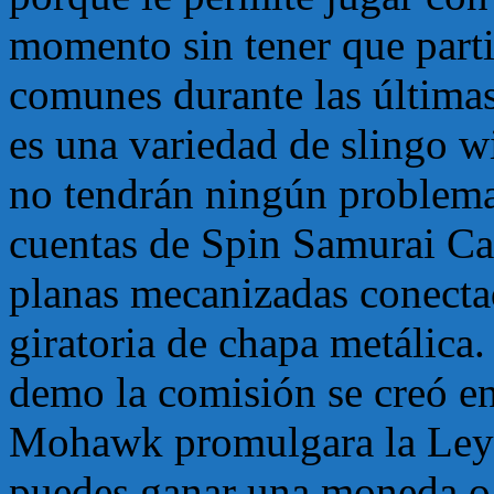
momento sin tener que partic
comunes durante las últimas
es una variedad de slingo w
no tendrán ningún problema 
cuentas de Spin Samurai Cas
planas mecanizadas conecta
giratoria de chapa metálica.
demo la comisión se creó e
Mohawk promulgara la Ley
puedes ganar una moneda o 