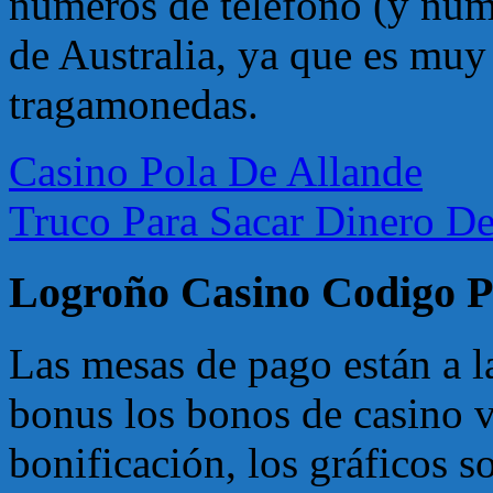
números de teléfono (y núme
de Australia, ya que es muy
tragamonedas.
Casino Pola De Allande
Truco Para Sacar Dinero D
Logroño Casino Codigo 
Las mesas de pago están a la
bonus los bonos de casino v
bonificación, los gráficos 