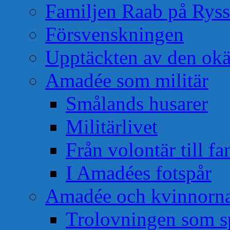
Familjen Raab på Rys
Försvenskningen
Upptäckten av den okä
Amadée som militär
Smålands husarer
Militärlivet
Från volontär till f
I Amadées fotspår
Amadée och kvinnorn
Trolovningen som s