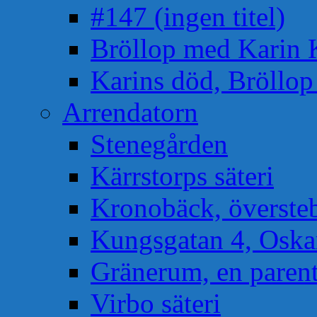
#147 (ingen titel)
Bröllop med Karin 
Karins död, Bröllo
Arrendatorn
Stenegården
Kärrstorps säteri
Kronobäck, översteb
Kungsgatan 4, Osk
Gränerum, en paren
Virbo säteri