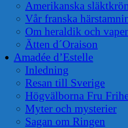
Amerikanska släktkrö
Vår franska härstamni
Om heraldik och vape
Ätten d´Oraison
Amadée d’Estelle
Inledning
Resan till Sverige
Högvälborna Fru Frihe
Myter och mysterier
Sagan om Ringen