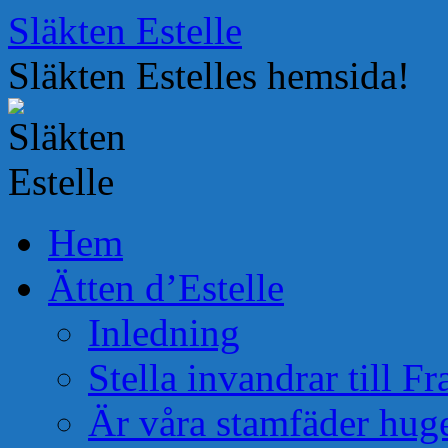
Hoppa
Släkten Estelle
till
innehåll
Släkten Estelles hemsida!
Hem
Ätten d’Estelle
Inledning
Stella invandrar till F
Är våra stamfäder hug