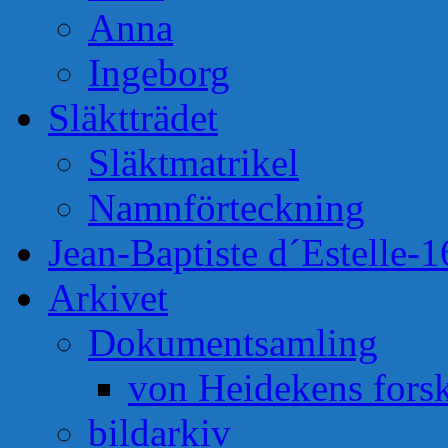
Anna
Ingeborg
Släktträdet
Släktmatrikel
Namnförteckning
Jean-Baptiste d´Estelle-
Arkivet
Dokumentsamling
von Heidekens fors
bildarkiv