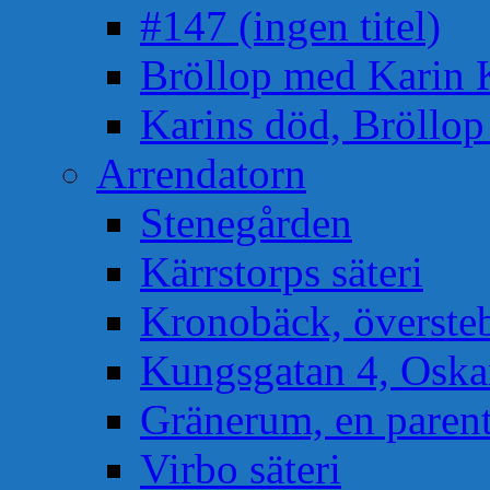
#147 (ingen titel)
Bröllop med Karin 
Karins död, Bröllo
Arrendatorn
Stenegården
Kärrstorps säteri
Kronobäck, översteb
Kungsgatan 4, Osk
Gränerum, en paren
Virbo säteri