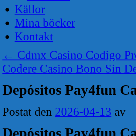
Källor
Mina böcker
Kontakt
←
Cdmx Casino Codigo Pr
Codere Casino Bono Sin De
Depósitos Pay4fun C
Postat den
2026-04-13
av
Depósitos Pay4fun C