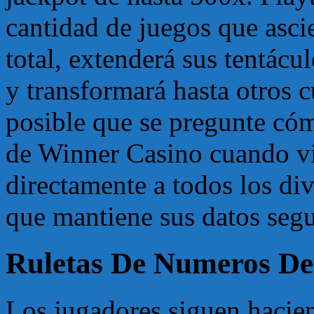
cantidad de juegos que asc
total, extenderá sus tentácu
y transformará hasta otros 
posible que se pregunte cóm
de Winner Casino cuando visi
directamente a todos los di
que mantiene sus datos segu
Ruletas De Numeros Del
Los jugadores siguen hacien