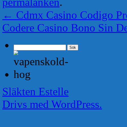
permalänken
.
←
Cdmx Casino Codigo Pr
Codere Casino Bono Sin De
Sök
efter:
Släkten Estelle
Drivs med WordPress.