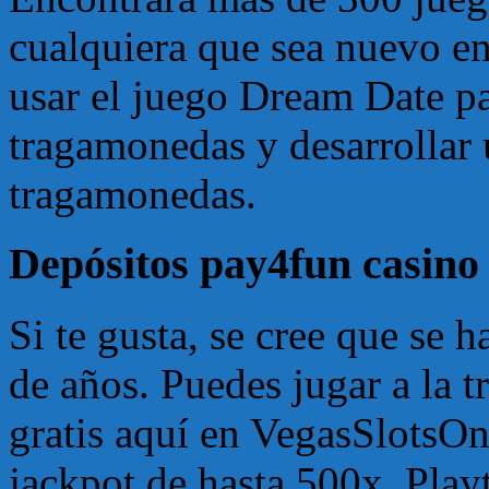
cualquiera que sea nuevo e
usar el juego Dream Date p
tragamonedas y desarrollar 
tragamonedas.
Depósitos pay4fun casino
Si te gusta, se cree que se 
de años. Puedes jugar a la
gratis aquí en VegasSlotsOn
jackpot de hasta 500x. Play