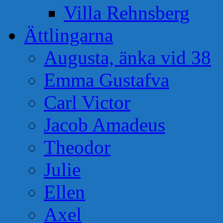
Villa Rehnsberg
Ättlingarna
Augusta, änka vid 38
Emma Gustafva
Carl Victor
Jacob Amadeus
Theodor
Julie
Ellen
Axel