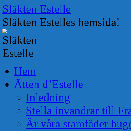
Hoppa
Släkten Estelle
till
innehåll
Släkten Estelles hemsida!
Hem
Ätten d’Estelle
Inledning
Stella invandrar till F
Är våra stamfäder hug