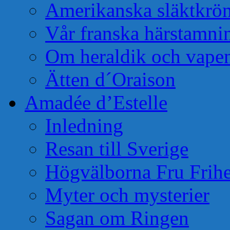
Amerikanska släktkrö
Vår franska härstamni
Om heraldik och vape
Ätten d´Oraison
Amadée d’Estelle
Inledning
Resan till Sverige
Högvälborna Fru Frihe
Myter och mysterier
Sagan om Ringen