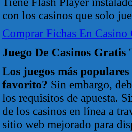
Tiene Flash Player instalad
con los casinos que solo j
Comprar Fichas En Casino 
Juego De Casinos Gratis
Los juegos más populares e
favorito?
Sin embargo, debe
los requisitos de apuesta. S
de los casinos en línea a tr
sitio web mejorado para dis