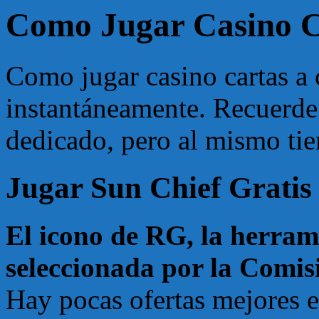
Como Jugar Casino C
Como jugar casino cartas a 
instantáneamente. Recuerde 
dedicado, pero al mismo ti
Jugar Sun Chief Gratis
El icono de RG, la herram
seleccionada por la Comis
Hay pocas ofertas mejores e