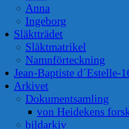
Anna
Ingeborg
Släktträdet
Släktmatrikel
Namnförteckning
Jean-Baptiste d´Estelle-
Arkivet
Dokumentsamling
von Heidekens fors
bildarkiv