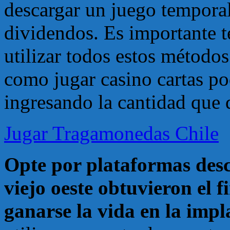
descargar un juego temporal
dividendos. Es importante 
utilizar todos estos métodos
como jugar casino cartas pod
ingresando la cantidad que 
Jugar Tragamonedas Chile
Opte por plataformas desc
viejo oeste obtuvieron el f
ganarse la vida en la impl