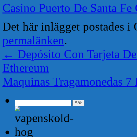
Casino Puerto De Santa Fe 
Det här inlägget postades 
permalänken
.
←
Depósito Con Tarjeta De
Ethereum
Maquinas Tragamonedas 7
Sök
efter: