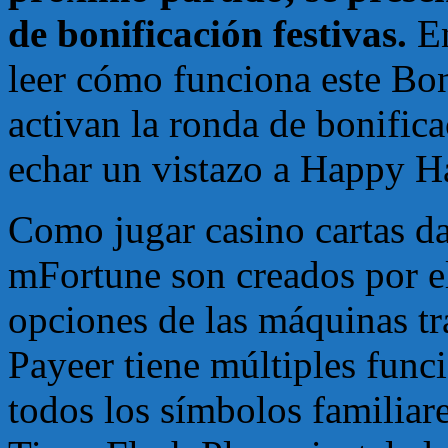
de bonificación festivas.
E
leer cómo funciona este Bon
activan la ronda de bonific
echar un vistazo a Happy H
Como jugar casino cartas da
mFortune son creados por el
opciones de las máquinas t
Payeer tiene múltiples funci
todos los símbolos familiare