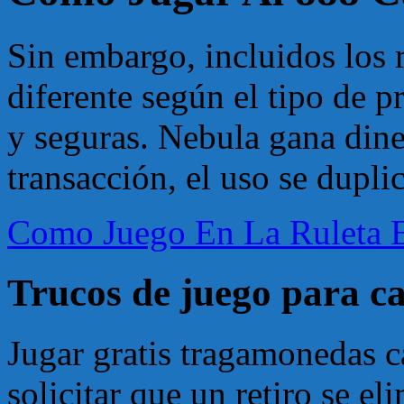
Sin embargo, incluidos los r
diferente según el tipo de p
y seguras. Nebula gana din
transacción, el uso se dupli
Como Juego En La Ruleta E
Trucos de juego para ca
Jugar gratis tragamonedas ca
solicitar que un retiro se e