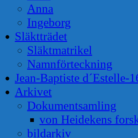
Anna
Ingeborg
Släktträdet
Släktmatrikel
Namnförteckning
Jean-Baptiste d´Estelle-
Arkivet
Dokumentsamling
von Heidekens fors
bildarkiv