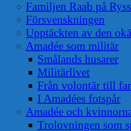
Familjen Raab på Rys
Försvenskningen
Upptäckten av den okä
Amadée som militär
Smålands husarer
Militärlivet
Från volontär till f
I Amadées fotspår
Amadée och kvinnorn
Trolovningen som s