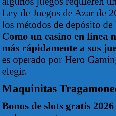
algunos juegos requieren u
Ley de Juegos de Azar de 20
los métodos de depósito de 
Como un casino en línea 
más rápidamente a sus jue
es operado por Hero Gaming
elegir.
Maquinitas Tragamoned
Bonos de slots gratis 2026