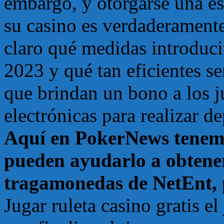
embargo, y otorgarse una es
su casino es verdaderamente
claro qué medidas introduci
2023 y qué tan eficientes s
que brindan un bono a los ju
electrónicas para realizar de
Aquí en PokerNews tenemo
pueden ayudarlo a obtener
tragamonedas de NetEnt, p
Jugar ruleta casino gratis e