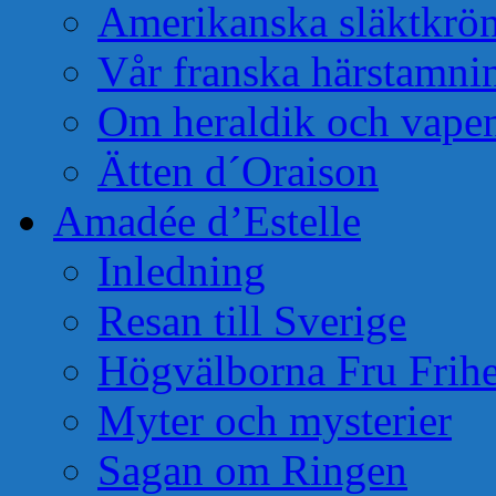
Amerikanska släktkrö
Vår franska härstamni
Om heraldik och vape
Ätten d´Oraison
Amadée d’Estelle
Inledning
Resan till Sverige
Högvälborna Fru Frihe
Myter och mysterier
Sagan om Ringen