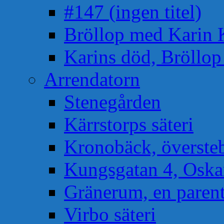
#147 (ingen titel)
Bröllop med Karin 
Karins död, Bröllo
Arrendatorn
Stenegården
Kärrstorps säteri
Kronobäck, översteb
Kungsgatan 4, Osk
Gränerum, en paren
Virbo säteri