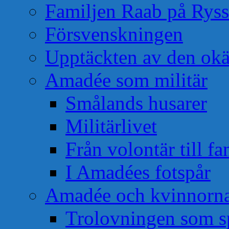
Familjen Raab på Rys
Försvenskningen
Upptäckten av den okä
Amadée som militär
Smålands husarer
Militärlivet
Från volontär till f
I Amadées fotspår
Amadée och kvinnorn
Trolovningen som s