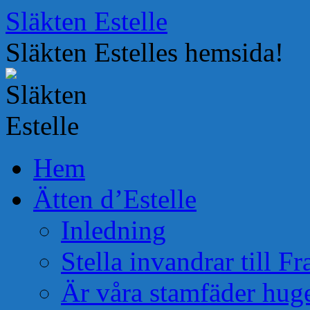
Hoppa
Släkten Estelle
till
innehåll
Släkten Estelles hemsida!
Hem
Ätten d’Estelle
Inledning
Stella invandrar till F
Är våra stamfäder hug