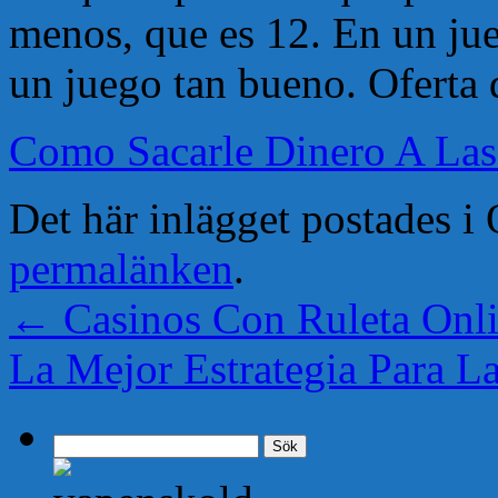
menos, que es 12. En un jue
un juego tan bueno. Oferta d
Como Sacarle Dinero A La
Det här inlägget postades 
permalänken
.
←
Casinos Con Ruleta Onl
La Mejor Estrategia Para L
Sök
efter: