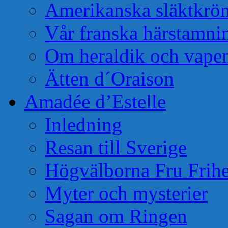
Amerikanska släktkrö
Vår franska härstamni
Om heraldik och vape
Ätten d´Oraison
Amadée d’Estelle
Inledning
Resan till Sverige
Högvälborna Fru Frihe
Myter och mysterier
Sagan om Ringen