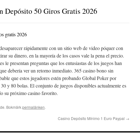
n Depósito 50 Giros Gratis 2026
os gratis 2026
desaparecer rápidamente con un sitio web de video póquer con
irar su dinero, en la mayoría de los casos vale la pena el precio.
es le presentan preguntas que los entusiastas de los juegos han
 que debería ver un retorno inmediato. 365 casino bono sin
obable que estos jugadores estén probando Global Poker por
 30 y 80 bolas. El conjunto de juegos disponibles actualmente es
o su próximo casino favorito.
rade. Bokmärk
permalänken
.
Casino Depósito Mínimo 1 Euro Paypal
→