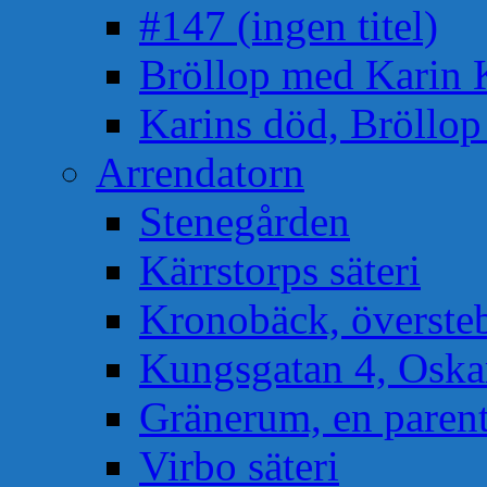
#147 (ingen titel)
Bröllop med Karin 
Karins död, Bröllo
Arrendatorn
Stenegården
Kärrstorps säteri
Kronobäck, översteb
Kungsgatan 4, Osk
Gränerum, en paren
Virbo säteri