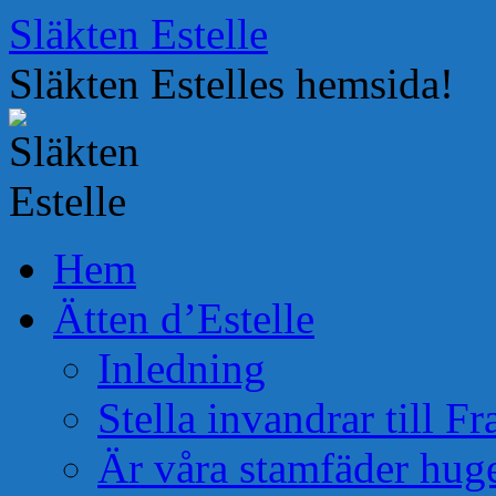
Hoppa
Släkten Estelle
till
innehåll
Släkten Estelles hemsida!
Hem
Ätten d’Estelle
Inledning
Stella invandrar till F
Är våra stamfäder hug