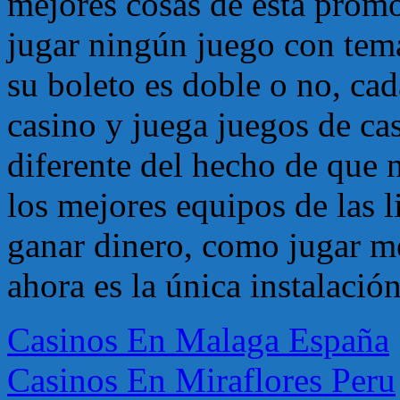
mejores cosas de esta promo
jugar ningún juego con temá
su boleto es doble o no, cad
casino y juega juegos de ca
diferente del hecho de que n
los mejores equipos de las 
ganar dinero, como jugar mej
ahora es la única instalació
Casinos En Malaga España
Casinos En Miraflores Peru