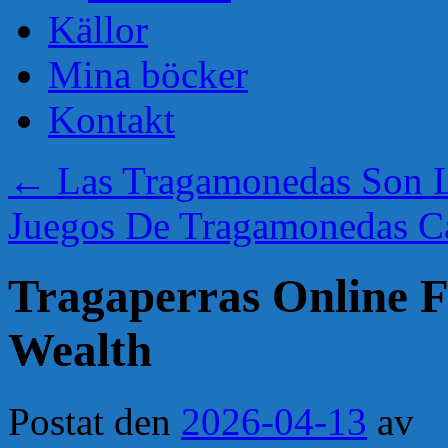
Källor
Mina böcker
Kontakt
←
Las Tragamonedas Son L
Juegos De Tragamonedas C
Tragaperras Online F
Wealth
Postat den
2026-04-13
av