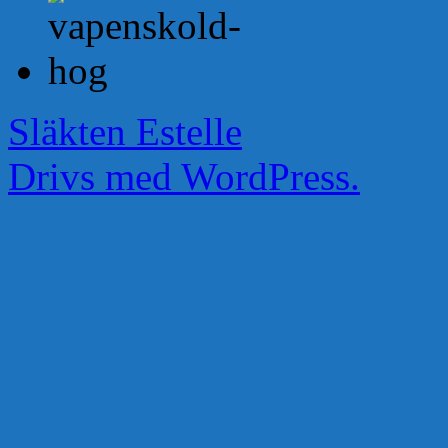
Släkten Estelle
Drivs med WordPress.