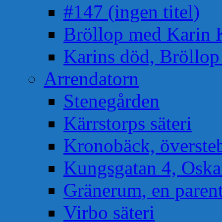
#147 (ingen titel)
Bröllop med Karin 
Karins död, Bröllo
Arrendatorn
Stenegården
Kärrstorps säteri
Kronobäck, översteb
Kungsgatan 4, Osk
Gränerum, en paren
Virbo säteri