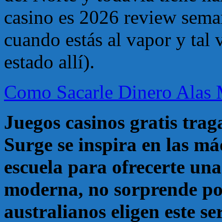
casino es 2026 review sema
cuando estás al vapor y tal
estado allí).
Como Sacarle Dinero Alas
Juegos casinos gratis tr
Surge se inspira en las má
escuela para ofrecerte una
moderna, no sorprende po
australianos eligen este s