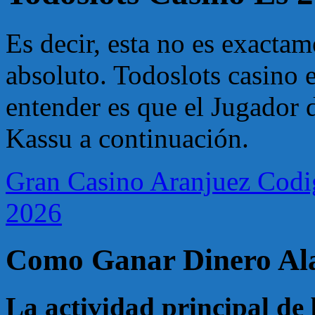
Es decir, esta no es exacta
absoluto. Todoslots casino 
entender es que el Jugador d
Kassu a continuación.
Gran Casino Aranjuez Cod
2026
Como Ganar Dinero Ala
La actividad principal de