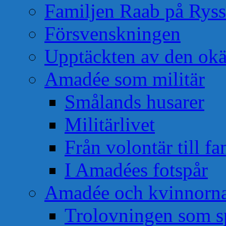
Familjen Raab på Rys
Försvenskningen
Upptäckten av den okä
Amadée som militär
Smålands husarer
Militärlivet
Från volontär till f
I Amadées fotspår
Amadée och kvinnorn
Trolovningen som s