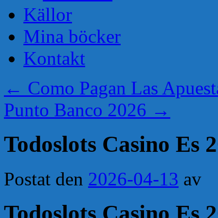
Källor
Mina böcker
Kontakt
←
Como Pagan Las Apuesta
Punto Banco 2026
→
Todoslots Casino Es 
Postat den
2026-04-13
av
Todoslots Casino Es 