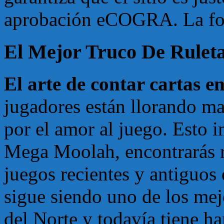
aprobación eCOGRA. La for
El Mejor Truco De Rulet
El arte de contar cartas en
jugadores están llorando mal
por el amor al juego. Esto
Mega Moolah, encontrarás 
juegos recientes y antiguos
sigue siendo uno de los me
del Norte y todavía tiene h