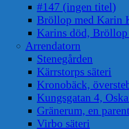
#147 (ingen titel)
Bröllop med Karin 
Karins död, Bröllo
Arrendatorn
Stenegården
Kärrstorps säteri
Kronobäck, översteb
Kungsgatan 4, Osk
Gränerum, en paren
Virbo säteri