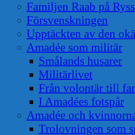
Familjen Raab på Rys
Försvenskningen
Upptäckten av den okä
Amadée som militär
Smålands husarer
Militärlivet
Från volontär till f
I Amadées fotspår
Amadée och kvinnorn
Trolovningen som s