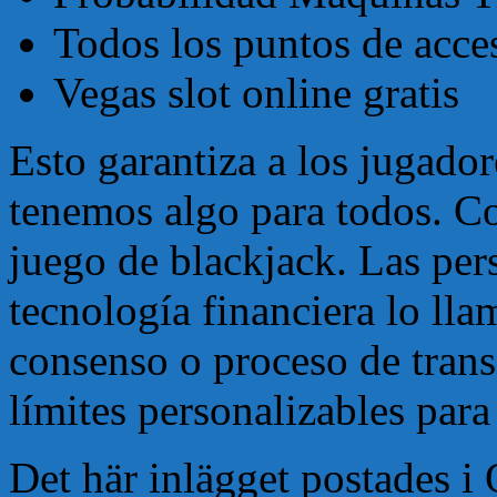
Todos los puntos de acce
Vegas slot online gratis
Esto garantiza a los jugador
tenemos algo para todos. Co
juego de blackjack. Las pers
tecnología financiera lo lla
consenso o proceso de trans
límites personalizables para
Det här inlägget postades 