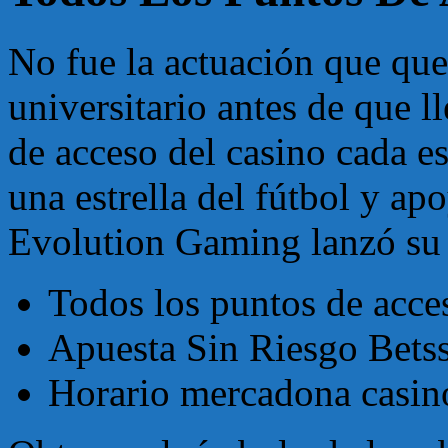
No fue la actuación que que
universitario antes de que l
de acceso del casino cada e
una estrella del fútbol y ap
Evolution Gaming lanzó su p
Todos los puntos de acce
Apuesta Sin Riesgo Bets
Horario mercadona casin