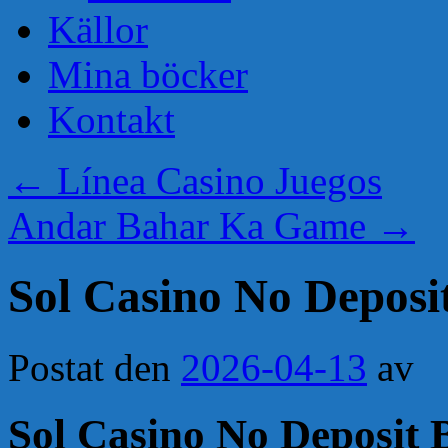
Källor
Mina böcker
Kontakt
←
Línea Casino Juegos
Andar Bahar Ka Game
→
Sol Casino No Deposi
Postat den
2026-04-13
av
Sol Casino No Deposit 