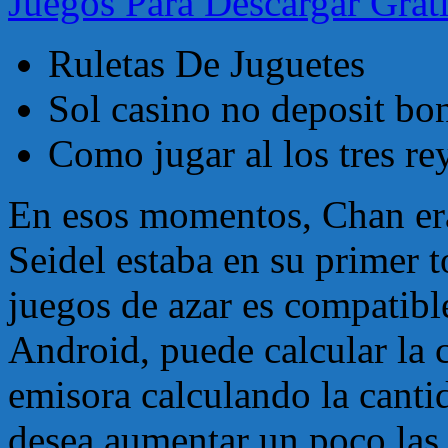
Juegos Para Descargar Grati
Ruletas De Juguetes
Sol casino no deposit bo
Como jugar al los tres re
En esos momentos, Chan er
Seidel estaba en su primer t
juegos de azar es compatibl
Android, puede calcular la 
emisora calculando la canti
desea aumentar un poco las 