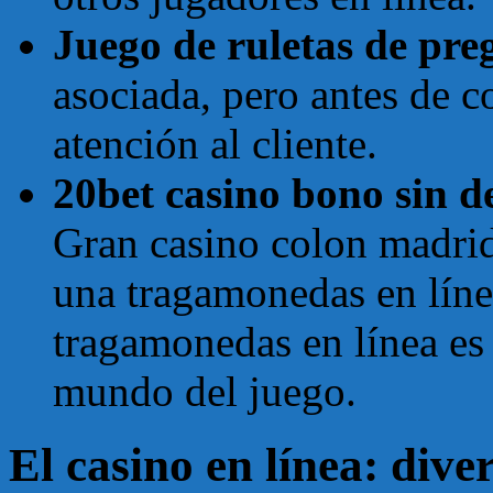
Juego de ruletas de pre
asociada, pero antes de 
atención al cliente.
20bet casino bono sin de
Gran casino colon madri
una tragamonedas en líne
tragamonedas en línea es 
mundo del juego.
El casino en línea: dive