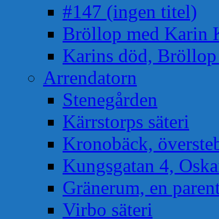
#147 (ingen titel)
Bröllop med Karin 
Karins död, Bröllo
Arrendatorn
Stenegården
Kärrstorps säteri
Kronobäck, översteb
Kungsgatan 4, Osk
Gränerum, en paren
Virbo säteri