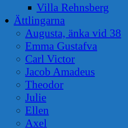
Villa Rehnsberg
Ättlingarna
Augusta, änka vid 38
Emma Gustafva
Carl Victor
Jacob Amadeus
Theodor
Julie
Ellen
Axel