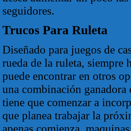
seguidores.
Trucos Para Ruleta
Diseñado para juegos de cas
rueda de la ruleta, siempre
puede encontrar en otros o
una combinación ganadora du
tiene que comenzar a incorp
que planea trabajar la próx
apenas comienza, maquinas 