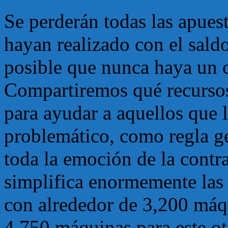
Se perderán todas las apues
hayan realizado con el sald
posible que nunca haya un c
Compartiremos qué recursos
para ayudar a aquellos que 
problemático, como regla ge
toda la emoción de la contra
simplifica enormemente las 
con alrededor de 3,200 máqu
4,750 máquinas para este ot