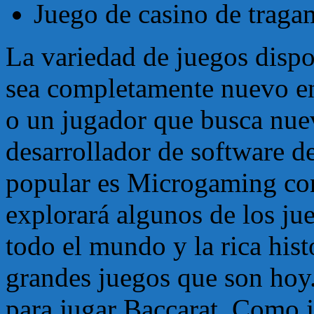
Juego de casino de trag
La variedad de juegos dispo
sea completamente nuevo en
o un jugador que busca nuev
desarrollador de software d
popular es Microgaming con
explorará algunos de los ju
todo el mundo y la rica hist
grandes juegos que son hoy
para jugar Baccarat. Como j