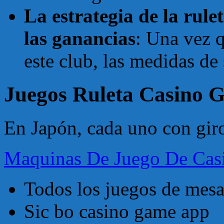
La estrategia de la rul
las ganancias
:
Una vez q
este club, las medidas de
Juegos Ruleta Casino G
En Japón, cada uno con giro
Maquinas De Juego De Casi
Todos los juegos de mesa
Sic bo casino game app