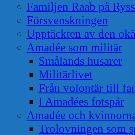
Familjen Raab på Rys
Försvenskningen
Upptäckten av den okä
Amadée som militär
Smålands husarer
Militärlivet
Från volontär till f
I Amadées fotspår
Amadée och kvinnorn
Trolovningen som s