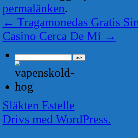
permalänken
.
←
Tragamonedas Gratis Sin
Casino Cerca De Mí
→
Sök
efter:
Släkten Estelle
Drivs med WordPress.