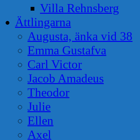
Villa Rehnsberg
Ättlingarna
Augusta, änka vid 38
Emma Gustafva
Carl Victor
Jacob Amadeus
Theodor
Julie
Ellen
Axel