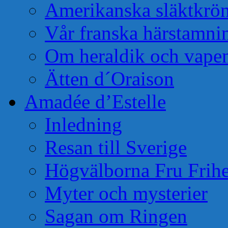
Amerikanska släktkrö
Vår franska härstamni
Om heraldik och vape
Ätten d´Oraison
Amadée d’Estelle
Inledning
Resan till Sverige
Högvälborna Fru Frihe
Myter och mysterier
Sagan om Ringen