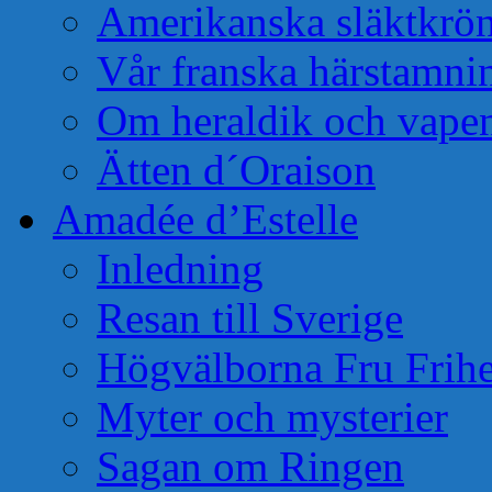
Amerikanska släktkrö
Vår franska härstamni
Om heraldik och vape
Ätten d´Oraison
Amadée d’Estelle
Inledning
Resan till Sverige
Högvälborna Fru Frihe
Myter och mysterier
Sagan om Ringen