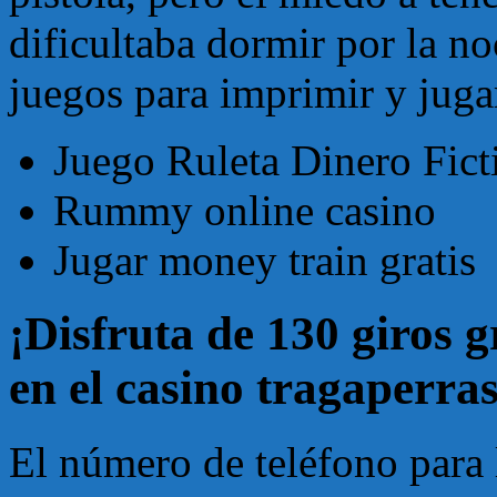
dificultaba dormir por la no
juegos para imprimir y juga
Juego Ruleta Dinero Fict
Rummy online casino
Jugar money train gratis
¡Disfruta de 130 giros g
en el casino tragaperras
El número de teléfono para 