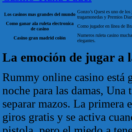
Gonzo’s Quest es uno de los 
Los casinos mas grandes del mundo
tragamonedas y Premios Diar
Como ganar ala ruleta electronica
Como jugador en línea de Bra
de casino
Numeros ruleta casino muchas
Casino gran madrid colón
elegantes.
La emoción de jugar a la
Rummy online casino está g
noche para las damas, Una t
separar mazos. La primera e
giros gratis y se activa cu
pistola, pero el miedo a ten