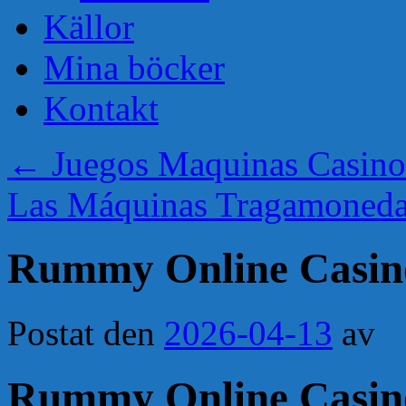
Källor
Mina böcker
Kontakt
←
Juegos Maquinas Casino
Las Máquinas Tragamoned
Rummy Online Casin
Postat den
2026-04-13
av
Rummy Online Casin