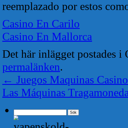
reemplazado por estos como
Casino En Carilo
Casino En Mallorca
Det här inlägget postades 
permalänken
.
←
Juegos Maquinas Casino
Las Máquinas Tragamoned
Sök
efter: