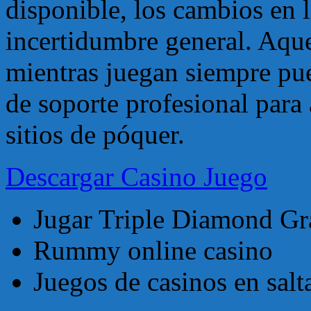
disponible, los cambios en l
incertidumbre general. Aqu
mientras juegan siempre pu
de soporte profesional para 
sitios de póquer.
Descargar Casino Juego
Jugar Triple Diamond Gra
Rummy online casino
Juegos de casinos en salt