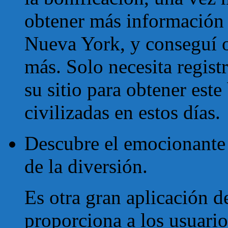
obtener más información 
Nueva York, y conseguí 
más. Solo necesita regist
su sitio para obtener est
civilizadas en estos días.
Descubre el emocionante 
de la diversión.
Es otra gran aplicación d
proporciona a los usuari