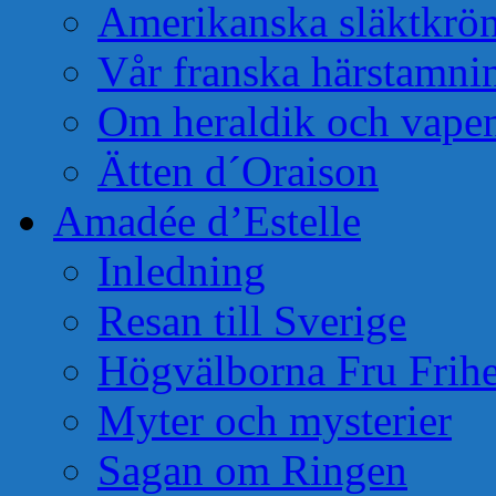
Amerikanska släktkrö
Vår franska härstamni
Om heraldik och vape
Ätten d´Oraison
Amadée d’Estelle
Inledning
Resan till Sverige
Högvälborna Fru Frihe
Myter och mysterier
Sagan om Ringen