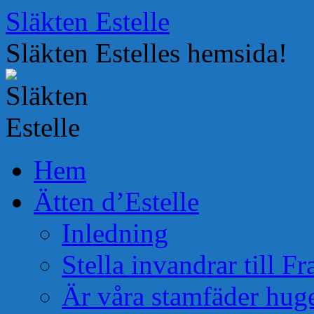
Hoppa
Släkten Estelle
till
innehåll
Släkten Estelles hemsida!
Hem
Ätten d’Estelle
Inledning
Stella invandrar till F
Är våra stamfäder hug