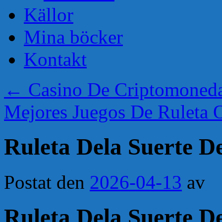
Källor
Mina böcker
Kontakt
←
Casino De Criptomoneda
Mejores Juegos De Ruleta 
Ruleta Dela Suerte D
Postat den
2026-04-13
av
Ruleta Dela Suerte D