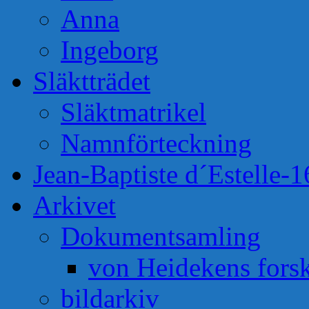
Anna
Ingeborg
Släktträdet
Släktmatrikel
Namnförteckning
Jean-Baptiste d´Estelle-
Arkivet
Dokumentsamling
von Heidekens fors
bildarkiv