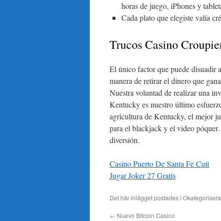
horas de juego, iPhones y tablet
Cada plato que elegiste valía cr
Trucos Casino Croupie
El único factor que puede disuadir 
manera de retirar el dinero que gan
Nuestra voluntad de realizar una in
Kentucky es nuestro último esfuerzo 
agricultura de Kentucky, el mejor ju
para el blackjack y el video póquer
diversión.
Casino Puerto De Santa Fe Cuit
Jugar Joker 27 Gratis
Det här inlägget postades i Okategorise
←
Nuevo Bitcoin Casino