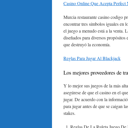
Casino Online Que Acepta Perfect
Murcia restaurante casino codigo p
encontrar tres símbolos iguales en 
el juego a menudo está a la venta. L
diseñados para diversos propósitos e
que destruyó la economía.
Reglas Para Jugar Al Blackjack
Los mejores proveedores de tr
Y lo mejor sus juegos de la más al
asegúrese de que el casino en el qu
jugar. De acuerdo con la informaci
para jugar antes de que se caigan las
stakes.
Reglas De La Ruleta Juego De