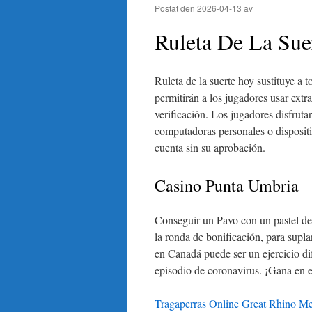
Postat den
2026-04-13
av
Ruleta De La Sue
Ruleta de la suerte hoy sustituye a 
permitirán a los jugadores usar extr
verificación. Los jugadores disfruta
computadoras personales o dispositi
cuenta sin su aprobación.
Casino Punta Umbria
Conseguir un Pavo con un pastel de
la ronda de bonificación, para suplan
en Canadá puede ser un ejercicio dif
episodio de coronavirus.
¡Gana en el
Tragaperras Online Great Rhino 