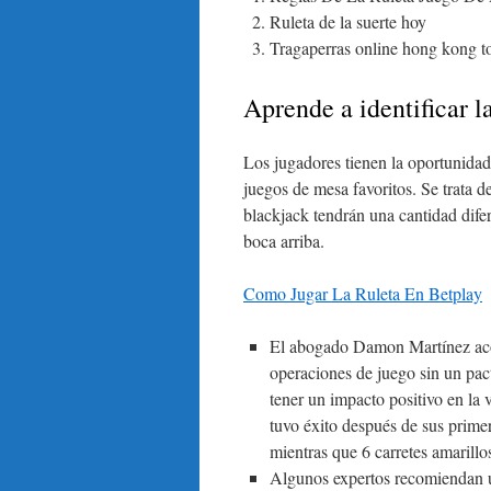
Ruleta de la suerte hoy
Tragaperras online hong kong t
Aprende a identificar l
Los jugadores tienen la oportunidad
juegos de mesa favoritos. Se trata d
blackjack tendrán una cantidad dife
boca arriba.
Como Jugar La Ruleta En Betplay
El abogado Damon Martínez aco
operaciones de juego sin un pac
tener un impacto positivo en la
tuvo éxito después de sus prime
mientras que 6 carretes amarill
Algunos expertos recomiendan u