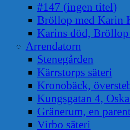
#147 (ingen titel)
Bröllop med Karin 
Karins död, Bröllo
Arrendatorn
Stenegården
Kärrstorps säteri
Kronobäck, översteb
Kungsgatan 4, Osk
Gränerum, en paren
Virbo säteri