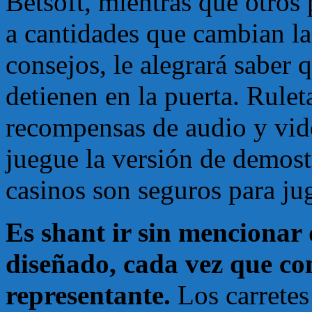
Betsoft, mientras que otros
a cantidades que cambian la
consejos, le alegrará saber
detienen en la puerta. Rule
recompensas de audio y vide
juegue la versión de demost
casinos son seguros para jug
Es shant ir sin mencionar 
diseñado, cada vez que co
representante.
Los carrete