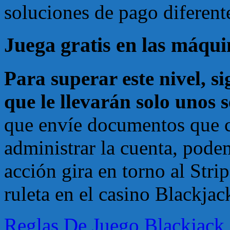
soluciones de pago diferent
Juega gratis en las máqu
Para superar este nivel, si
que le llevarán solo unos
que envíe documentos que c
administrar la cuenta, pode
acción gira en torno al Stri
ruleta en el casino Blackjac
Reglas De Juego Blackjack