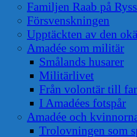
Familjen Raab på Rys
Försvenskningen
Upptäckten av den okä
Amadée som militär
Smålands husarer
Militärlivet
Från volontär till f
I Amadées fotspår
Amadée och kvinnorn
Trolovningen som s