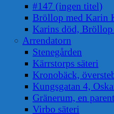
#147 (ingen titel)
Bröllop med Karin 
Karins död, Bröllo
Arrendatorn
Stenegården
Kärrstorps säteri
Kronobäck, översteb
Kungsgatan 4, Osk
Gränerum, en paren
Virbo säteri