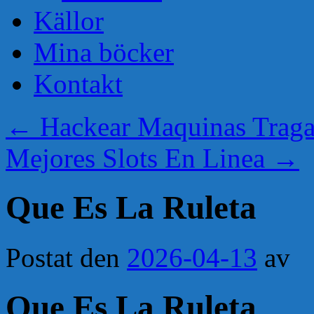
Källor
Mina böcker
Kontakt
←
Hackear Maquinas Traga
Mejores Slots En Linea
→
Que Es La Ruleta
Postat den
2026-04-13
av
Que Es La Ruleta