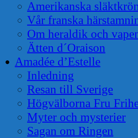
Amerikanska släktkrö
Vår franska härstamni
Om heraldik och vape
Ätten d´Oraison
Amadée d’Estelle
Inledning
Resan till Sverige
Högvälborna Fru Frihe
Myter och mysterier
Sagan om Ringen