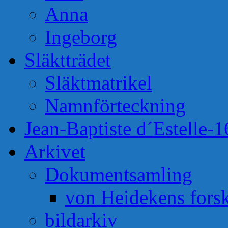
Anna
Ingeborg
Släktträdet
Släktmatrikel
Namnförteckning
Jean-Baptiste d´Estelle-
Arkivet
Dokumentsamling
von Heidekens fors
bildarkiv