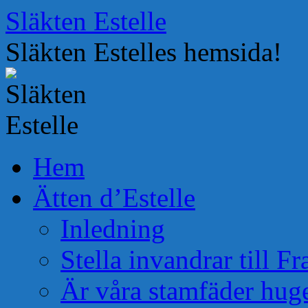
Hoppa
Släkten Estelle
till
innehåll
Släkten Estelles hemsida!
Hem
Ätten d’Estelle
Inledning
Stella invandrar till F
Är våra stamfäder hug