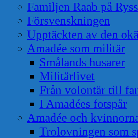
Familjen Raab på Rys
Försvenskningen
Upptäckten av den okä
Amadée som militär
Smålands husarer
Militärlivet
Från volontär till f
I Amadées fotspår
Amadée och kvinnorn
Trolovningen som s