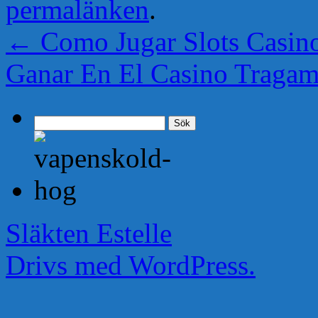
permalänken
.
←
Como Jugar Slots Casin
Ganar En El Casino Traga
Sök
efter:
Släkten Estelle
Drivs med WordPress.