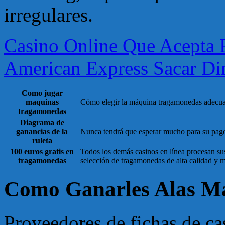
irregulares.
Casino Online Que Acepta 
American Express Sacar Di
Como jugar
maquinas
Cómo elegir la máquina tragamonedas adecuada
tragamonedas
Diagrama de
ganancias de la
Nunca tendrá que esperar mucho para su pago
ruleta
100 euros gratis en
Todos los demás casinos en línea procesan su
tragamonedas
selección de tragamonedas de alta calidad y m
Como Ganarles Alas M
Proveedores de fichas de cas