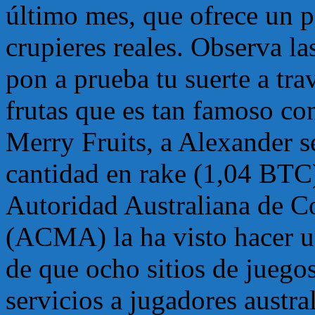
último mes, que ofrece un p
crupieres reales. Observa la
pon a prueba tu suerte a tra
frutas que es tan famoso c
Merry Fruits, a Alexander s
cantidad en rake (1,04 BTC)
Autoridad Australiana de 
(ACMA) la ha visto hacer u
de que ocho sitios de juego
servicios a jugadores austra