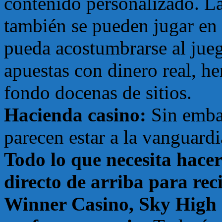
contenido personalizado. L
también se pueden jugar en
pueda acostumbrarse al jueg
apuestas con dinero real, h
fondo docenas de sitios.
Hacienda casino:
Sin embar
parecen estar a la vanguardi
Todo lo que necesita hacer 
directo de arriba para reci
Winner Casino, Sky High S