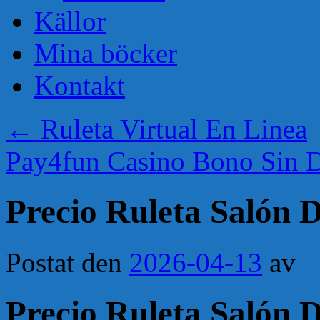
Källor
Mina böcker
Kontakt
←
Ruleta Virtual En Linea
Pay4fun Casino Bono Sin D
Precio Ruleta Salón 
Postat den
2026-04-13
av
Precio Ruleta Salón 