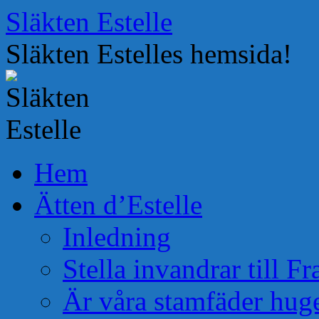
Hoppa
Släkten Estelle
till
innehåll
Släkten Estelles hemsida!
Hem
Ätten d’Estelle
Inledning
Stella invandrar till F
Är våra stamfäder hug