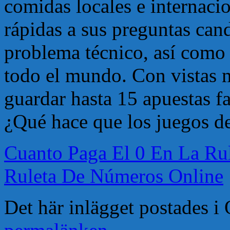
comidas locales e internaci
rápidas a sus preguntas cand
problema técnico, así como 
todo el mundo. Con vistas m
guardar hasta 15 apuestas f
¿Qué hace que los juegos de
Cuanto Paga El 0 En La Ru
Ruleta De Números Online
Det här inlägget postades 