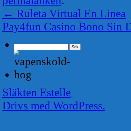
permalänken
.
←
Ruleta Virtual En Linea
Pay4fun Casino Bono Sin D
Sök
efter:
Släkten Estelle
Drivs med WordPress.