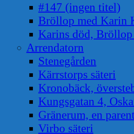
#147 (ingen titel)
Bröllop med Karin 
Karins död, Bröllo
Arrendatorn
Stenegården
Kärrstorps säteri
Kronobäck, översteb
Kungsgatan 4, Osk
Gränerum, en paren
Virbo säteri