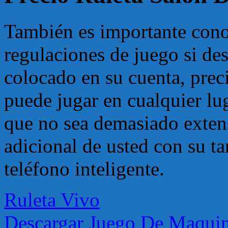
También es importante conoc
regulaciones de juego si des
colocado en su cuenta, prec
puede jugar en cualquier lu
que no sea demasiado exten
adicional de usted con su ta
teléfono inteligente.
Ruleta Vivo
Descargar Juego De Maquin