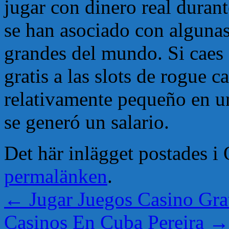
jugar con dinero real durant
se han asociado con alguna
grandes del mundo. Si caes 
gratis a las slots de rogue c
relativamente pequeño en u
se generó un salario.
Det här inlägget postades 
permalänken
.
←
Jugar Juegos Casino Gra
Casinos En Cuba Pereira
→