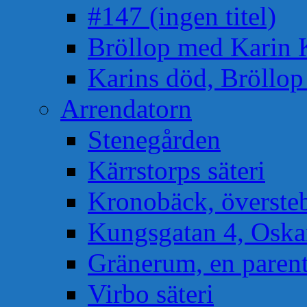
#147 (ingen titel)
Bröllop med Karin 
Karins död, Bröllo
Arrendatorn
Stenegården
Kärrstorps säteri
Kronobäck, översteb
Kungsgatan 4, Osk
Gränerum, en paren
Virbo säteri