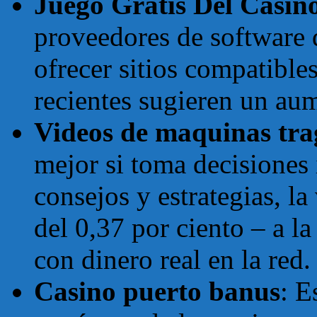
Juego Gratis Del Casin
proveedores de software 
ofrecer sitios compatible
recientes sugieren un aum
Videos de maquinas tr
mejor si toma decisiones 
consejos y estrategias, la
del 0,37 por ciento – a l
con dinero real en la red.
Casino puerto banus
: E