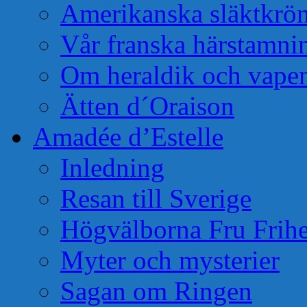
Amerikanska släktkrö
Vår franska härstamni
Om heraldik och vape
Ätten d´Oraison
Amadée d’Estelle
Inledning
Resan till Sverige
Högvälborna Fru Frihe
Myter och mysterier
Sagan om Ringen