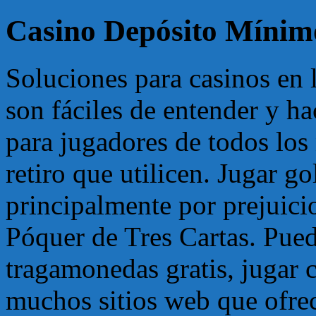
Casino Depósito Mínim
Soluciones para casinos en 
son fáciles de entender y h
para jugadores de todos los
retiro que utilicen. Jugar g
principalmente por prejuicio
Póquer de Tres Cartas. Pued
tragamonedas gratis, jugar 
muchos sitios web que ofrec