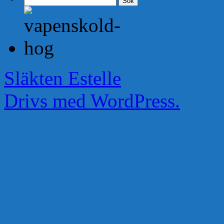
efter:
Släkten Estelle
Drivs med WordPress.