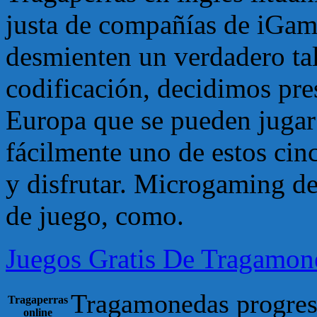
justa de compañías de iGa
desmienten un verdadero tal
codificación, decidimos pre
Europa que se pueden jugar 
fácilmente uno de estos cinc
y disfrutar. Microgaming de
de juego, como.
Juegos Gratis De Tragamone
Tragamonedas progres
Tragaperras
online