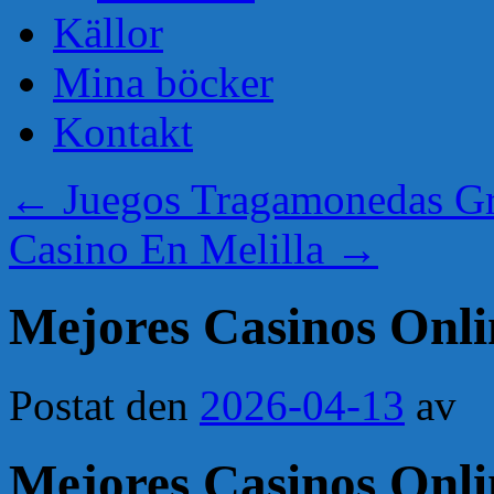
Källor
Mina böcker
Kontakt
←
Juegos Tragamonedas Gra
Casino En Melilla
→
Mejores Casinos Onli
Postat den
2026-04-13
av
Mejores Casinos Onli