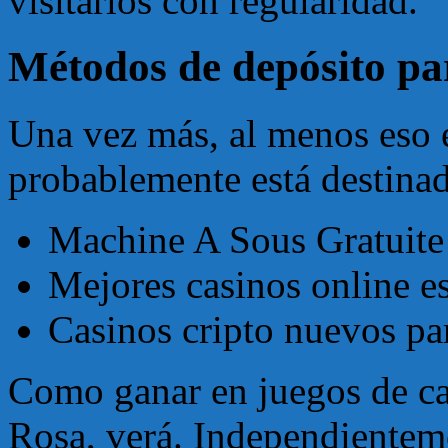
visitarlos con regularidad.
Métodos de depósito par
Una vez más, al menos eso 
probablemente está destinad
Machine A Sous Gratuite
Mejores casinos online e
Casinos cripto nuevos pa
Como ganar en juegos de ca
Rosa, verá. Independienteme