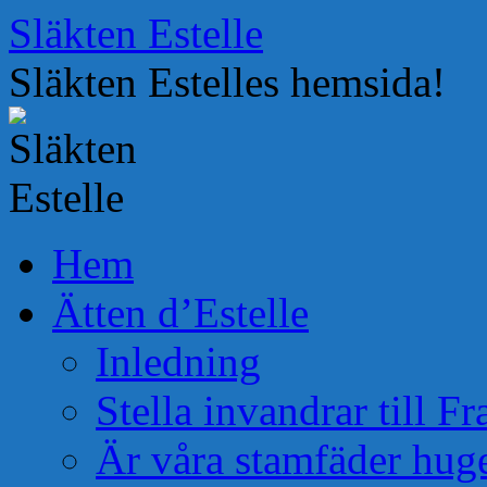
Hoppa
Släkten Estelle
till
innehåll
Släkten Estelles hemsida!
Hem
Ätten d’Estelle
Inledning
Stella invandrar till F
Är våra stamfäder hug