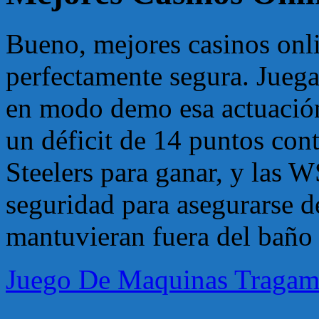
Bueno, mejores casinos onli
perfectamente segura. Juega
en modo demo esa actuación
un déficit de 14 puntos con
Steelers para ganar, y las
seguridad para asegurarse d
mantuvieran fuera del baño
Juego De Maquinas Tragam