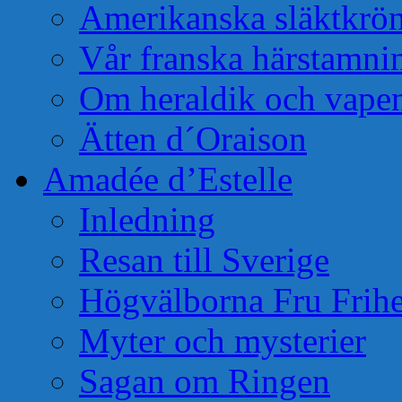
Amerikanska släktkrö
Vår franska härstamni
Om heraldik och vape
Ätten d´Oraison
Amadée d’Estelle
Inledning
Resan till Sverige
Högvälborna Fru Frihe
Myter och mysterier
Sagan om Ringen