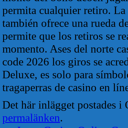
permita cualquier retiro. L
también ofrece una rueda de
permite que los retiros se re
momento. Ases del norte ca
code 2026 los giros se acred
Deluxe, es solo para símbol
tragaperras de casino en lín
Det här inlägget postades 
permalänken
.