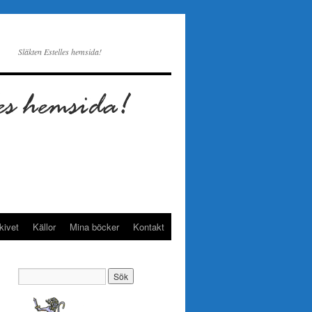
Släkten Estelles hemsida!
kivet
Källor
Mina böcker
Kontakt