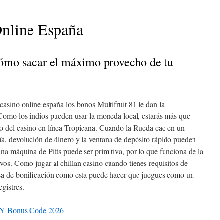
nline España
 cómo sacar el máximo provecho de tu
casino online españa los bonos Multifruit 81 le dan la
Como los indios pueden usar la moneda local, estarás más que
rio del casino en línea Tropicana. Cuando la Rueda cae en un
a, devolución de dinero y la ventana de depósito rápido pueden
na máquina de Pitts puede ser primitiva, por lo que funciona de la
vos. Como jugar al chillan casino cuando tienes requisitos de
sa de bonificación como esta puede hacer que juegues como un
gistres.
 Y Bonus Code 2026