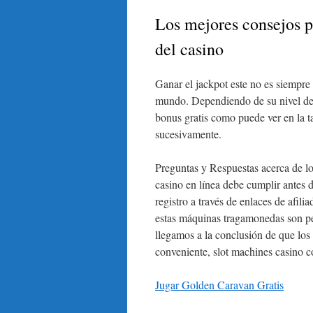
Los mejores consejos p
del casino
Ganar el jackpot este no es siempre 
mundo. Dependiendo de su nivel de l
bonus gratis como puede ver en la t
sucesivamente.
Preguntas y Respuestas acerca de lo
casino en línea debe cumplir antes de
registro a través de enlaces de afili
estas máquinas tragamonedas son pe
llegamos a la conclusión de que los
conveniente, slot machines casino 
Jugar Golden Caravan Gratis