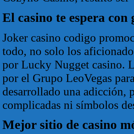
El casino te espera con
Joker casino codigo promoc
todo, no solo los aficionados
por Lucky Nugget casino. L
por el Grupo LeoVegas para 
desarrollado una adicción, 
complicadas ni símbolos de
Mejor sitio de casino m