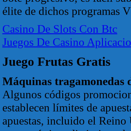
élite de dichos programas V
Casino De Slots Con Btc
Juegos De Casino Aplicaci
Juego Frutas Gratis
Máquinas tragamonedas dis
Algunos códigos promocion
establecen límites de apuest
apuestas, incluido el Reino