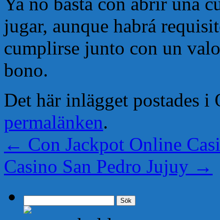
Ya no basta con abrir una c
jugar, aunque habrá requisi
cumplirse junto con un val
bono.
Det här inlägget postades 
permalänken
.
←
Con Jackpot Online Cas
Casino San Pedro Jujuy
→
Sök
efter: