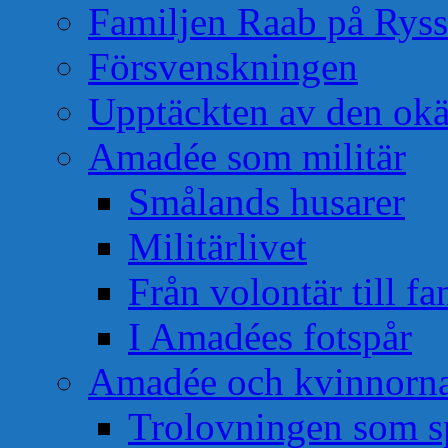
Familjen Raab på Rys
Försvenskningen
Upptäckten av den okä
Amadée som militär
Smålands husarer
Militärlivet
Från volontär till f
I Amadées fotspår
Amadée och kvinnorn
Trolovningen som s