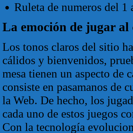
Ruleta de numeros del 1 
La emoción de jugar al 
Los tonos claros del sitio h
cálidos y bienvenidos, prue
mesa tienen un aspecto de c
consiste en pasamanos de cu
la Web. De hecho, los jugad
cada uno de estos juegos co
Con la tecnología evolucion