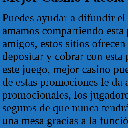
Puedes ayudar a difundir el
amamos compartiendo esta p
amigos, estos sitios ofrecen
depositar y cobrar con esta
este juego, mejor casino pu
de estas promociones le da 
promocionales, los jugadore
seguros de que nunca tendrá
una mesa gracias a la funci