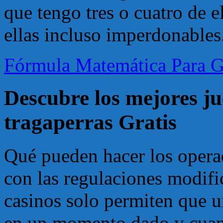
que tengo tres o cuatro de e
ellas incluso imperdonables
Fórmula Matemática Para G
Descubre los mejores j
tragaperras Gratis
Qué pueden hacer los opera
con las regulaciones modifi
casinos solo permiten que 
en un momento dado y cuant