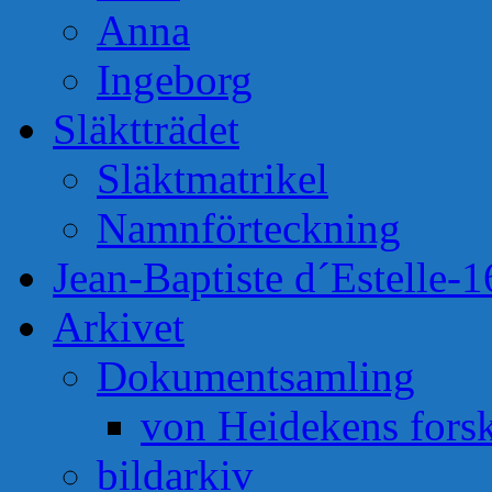
Anna
Ingeborg
Släktträdet
Släktmatrikel
Namnförteckning
Jean-Baptiste d´Estelle-
Arkivet
Dokumentsamling
von Heidekens fors
bildarkiv