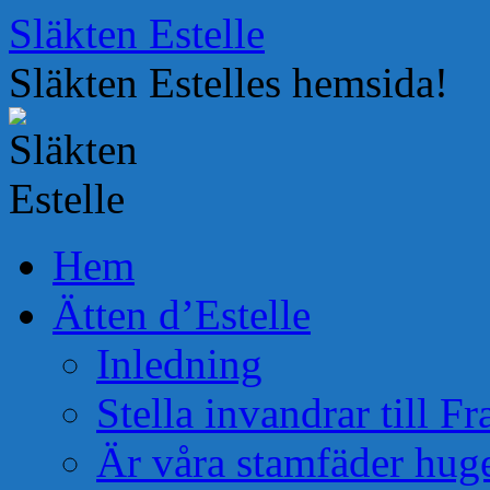
Hoppa
Släkten Estelle
till
innehåll
Släkten Estelles hemsida!
Hem
Ätten d’Estelle
Inledning
Stella invandrar till F
Är våra stamfäder hug