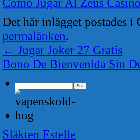
Como Jugar Al Zeus Casin
Det här inlägget postades 
permalänken
.
←
Jugar Joker 27 Gratis
Bono De Bienvenida Sin D
Sök
efter:
Släkten Estelle