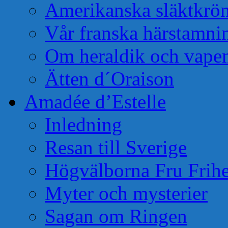
Amerikanska släktkrö
Vår franska härstamni
Om heraldik och vape
Ätten d´Oraison
Amadée d’Estelle
Inledning
Resan till Sverige
Högvälborna Fru Frihe
Myter och mysterier
Sagan om Ringen