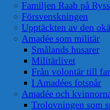
Familjen Raab på Rys
Försvenskningen
Upptäckten av den okä
Amadée som militär
Smålands husarer
Militärlivet
Från volontär till f
I Amadées fotspår
Amadée och kvinnorn
Trolovningen som s