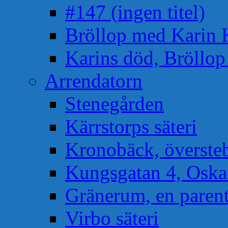
#147 (ingen titel)
Bröllop med Karin 
Karins död, Bröllo
Arrendatorn
Stenegården
Kärrstorps säteri
Kronobäck, översteb
Kungsgatan 4, Osk
Gränerum, en paren
Virbo säteri