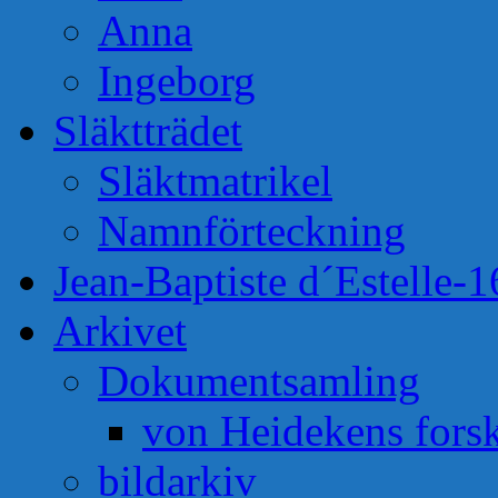
Anna
Ingeborg
Släktträdet
Släktmatrikel
Namnförteckning
Jean-Baptiste d´Estelle-
Arkivet
Dokumentsamling
von Heidekens fors
bildarkiv