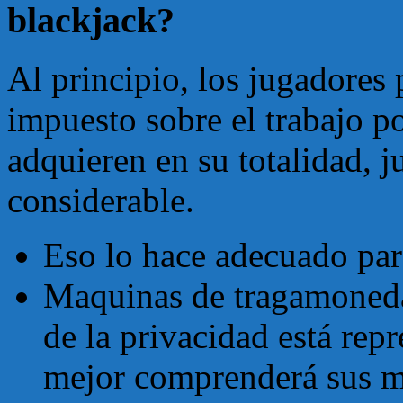
blackjack?
Al principio, los jugadores
impuesto sobre el trabajo p
adquieren en su totalidad, j
considerable.
Eso lo hace adecuado par
Maquinas de tragamonedas
de la privacidad está rep
mejor comprenderá sus 