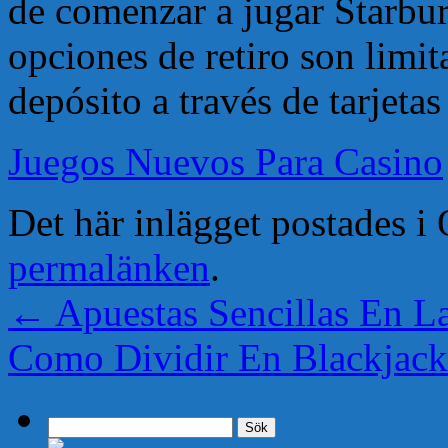
de comenzar a jugar Starbur
opciones de retiro son limita
depósito a través de tarjetas
Juegos Nuevos Para Casino
Det här inlägget postades 
permalänken
.
←
Apuestas Sencillas En L
Como Dividir En Blackjac
Sök
efter: