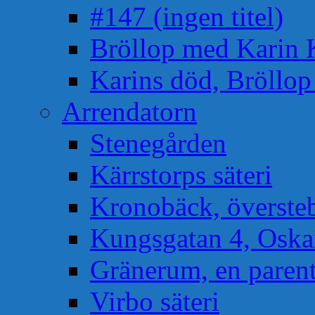
#147 (ingen titel)
Bröllop med Karin 
Karins död, Bröllo
Arrendatorn
Stenegården
Kärrstorps säteri
Kronobäck, översteb
Kungsgatan 4, Osk
Gränerum, en paren
Virbo säteri