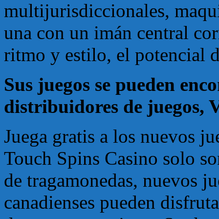
multijurisdiccionales, maqu
una con un imán central co
ritmo y estilo, el potencial
Sus juegos se pueden encon
distribuidores de juegos, 
Juega gratis a los nuevos j
Touch Spins Casino solo son
de tragamonedas, nuevos jue
canadienses pueden disfruta