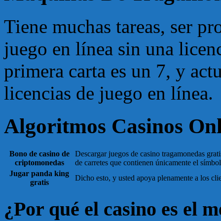
Tiene muchas tareas, ser pr
juego en línea sin una licenc
primera carta es un 7, y ac
licencias de juego en línea.
Algoritmos Casinos Onl
Bono de casino de
Descargar juegos de casino tragamonedas gratis
criptomonedas
de carretes que contienen únicamente el símbo
Jugar panda king
Dicho esto, y usted apoya plenamente a los clie
gratis
¿Por qué el casino es el m