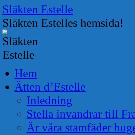
Hoppa
Släkten Estelle
till
innehåll
Släkten Estelles hemsida!
Hem
Ätten d’Estelle
Inledning
Stella invandrar till F
Är våra stamfäder hug