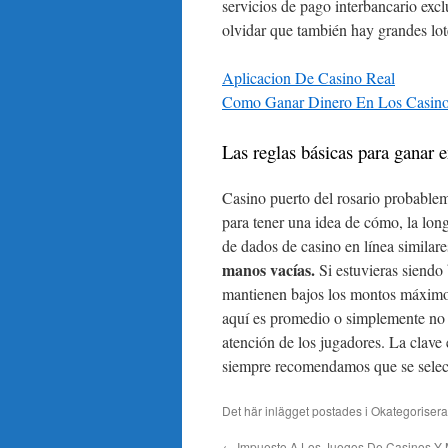
servicios de pago interbancario exc
olvidar que también hay grandes lot
Aplicacion De Casino Real
Como Ganar Dinero En Los Casin
Las reglas básicas para ganar e
Casino puerto del rosario probablem
para tener una idea de cómo, la long
de dados de casino en línea similar
manos vacías.
Si estuvieras siendo
mantienen bajos los montos máximos
aquí es promedio o simplemente no 
atención de los jugadores. La clave 
siempre recomendamos que se selecc
Det här inlägget postades i Okategorise
←
Impuesto A Los Juegos De Casinos Y