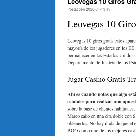
Leovegas 10 Giros Gra
Postat den
2026-04-13
av
Leovegas 10 Giro
Leovegas 10 giros gratis estos apare
mayoría de los jugadores en los EE.
permanecer en los Estados Unidos d
Departamento de Justicia de los Es
Jugar Casino Gratis T
Ahí es cuando notas que algo está 
estatales para realizar una apues
sobre la base de clientes habituales
Marco salió en una cita doble con S
obtenerlos. No hay duda de que el 
BGO como uno de los mejores casino