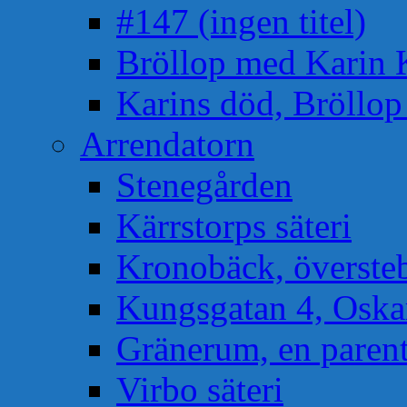
#147 (ingen titel)
Bröllop med Karin 
Karins död, Bröllo
Arrendatorn
Stenegården
Kärrstorps säteri
Kronobäck, översteb
Kungsgatan 4, Osk
Gränerum, en paren
Virbo säteri