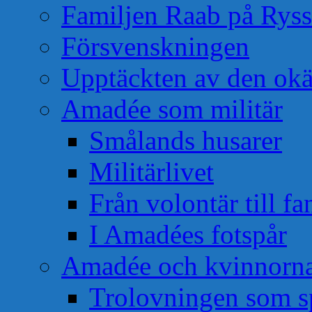
Familjen Raab på Rys
Försvenskningen
Upptäckten av den okä
Amadée som militär
Smålands husarer
Militärlivet
Från volontär till f
I Amadées fotspår
Amadée och kvinnorn
Trolovningen som s