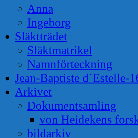
Anna
Ingeborg
Släktträdet
Släktmatrikel
Namnförteckning
Jean-Baptiste d´Estelle-
Arkivet
Dokumentsamling
von Heidekens fors
bildarkiv