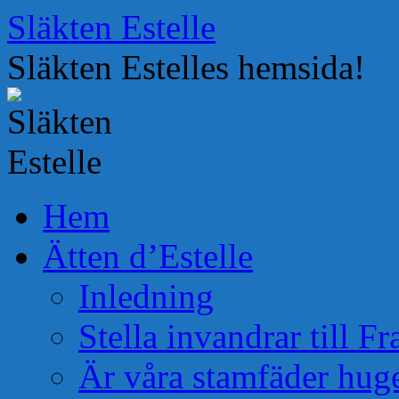
Hoppa
Släkten Estelle
till
innehåll
Släkten Estelles hemsida!
Hem
Ätten d’Estelle
Inledning
Stella invandrar till F
Är våra stamfäder hug