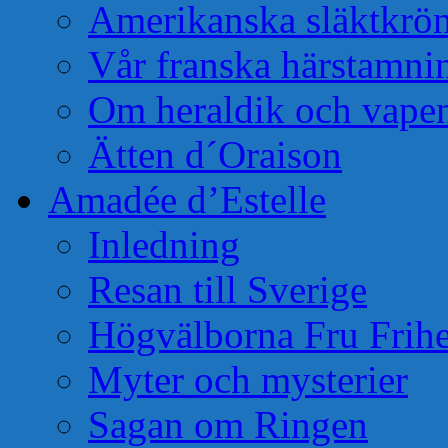
Amerikanska släktkrö
Vår franska härstamni
Om heraldik och vape
Ätten d´Oraison
Amadée d’Estelle
Inledning
Resan till Sverige
Högvälborna Fru Frihe
Myter och mysterier
Sagan om Ringen