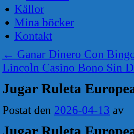
Källor
Mina böcker
Kontakt
←
Ganar Dinero Con Bing
Lincoln Casino Bono Sin D
Jugar Ruleta Europea
Postat den
2026-04-13
av
Jugar Ruleta Europea