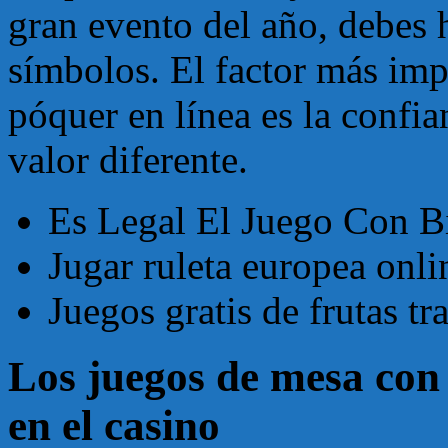
gran evento del año, debes 
símbolos. El factor más impo
póquer en línea es la confia
valor diferente.
Es Legal El Juego Con B
Jugar ruleta europea onli
Juegos gratis de frutas 
Los juegos de mesa con 
en el casino