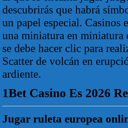
descubrirás que habrá símb
un papel especial. Casinos 
una miniatura en miniatura d
se debe hacer clic para reali
Scatter de volcán en erupc
ardiente.
1Bet Casino Es 2026 R
Jugar ruleta europea onlin