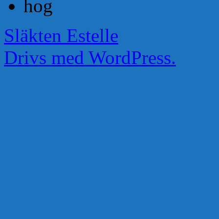
Släkten Estelle
Drivs med WordPress.