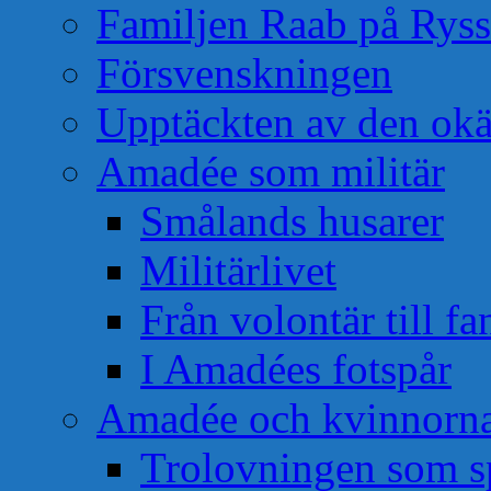
Familjen Raab på Rys
Försvenskningen
Upptäckten av den okä
Amadée som militär
Smålands husarer
Militärlivet
Från volontär till f
I Amadées fotspår
Amadée och kvinnorn
Trolovningen som s