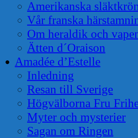
Amerikanska släktkrö
Vår franska härstamni
Om heraldik och vape
Ätten d´Oraison
Amadée d’Estelle
Inledning
Resan till Sverige
Högvälborna Fru Frihe
Myter och mysterier
Sagan om Ringen