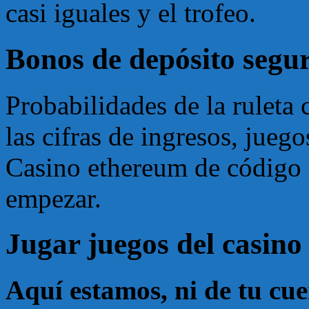
casi iguales y el trofeo.
Bonos de depósito segur
Probabilidades de la ruleta 
las cifras de ingresos, jueg
Casino ethereum de código a
empezar.
Jugar juegos del casino 
Aquí estamos, ni de tu cue