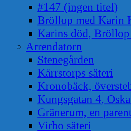
#147 (ingen titel)
Bröllop med Karin 
Karins död, Bröllo
Arrendatorn
Stenegården
Kärrstorps säteri
Kronobäck, översteb
Kungsgatan 4, Osk
Gränerum, en paren
Virbo säteri