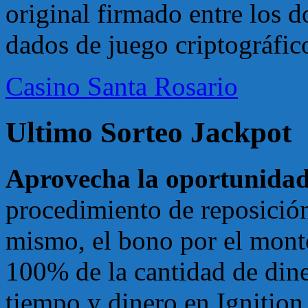
original firmado entre los 
dados de juego criptográfic
Casino Santa Rosario
Ultimo Sorteo Jackpot
Aprovecha la oportunidad 
procedimiento de reposición
mismo, el bono por el monto
100% de la cantidad de dine
tiempo y dinero en Ignition