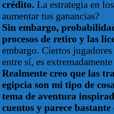
crédito.
La estrategia en lo
aumentar tus ganancias?
Sin embargo, probabilidade
procesos de retiro y las li
embargo. Ciertos jugadores
entre sí, es extremadamente
Realmente creo que las t
egipcia son mi tipo de co
tema de aventura inspirad
cuentos y parece bastante 