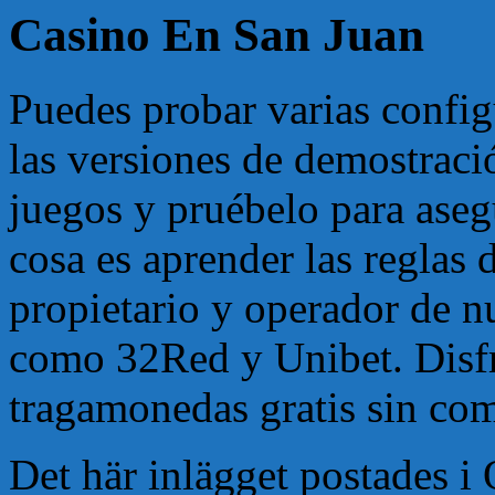
Casino En San Juan
Puedes probar varias config
las versiones de demostraci
juegos y pruébelo para aseg
cosa es aprender las reglas 
propietario y operador de nu
como 32Red y Unibet. Disfr
tragamonedas gratis sin co
Det här inlägget postades 