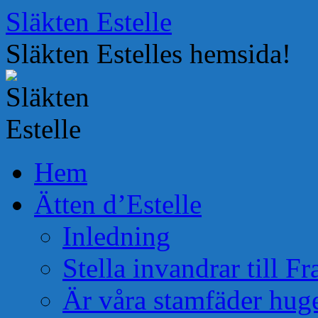
Hoppa
Släkten Estelle
till
innehåll
Släkten Estelles hemsida!
Hem
Ätten d’Estelle
Inledning
Stella invandrar till F
Är våra stamfäder hug