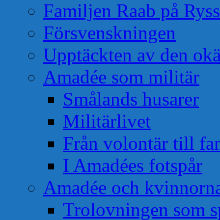
Familjen Raab på Rys
Försvenskningen
Upptäckten av den okä
Amadée som militär
Smålands husarer
Militärlivet
Från volontär till f
I Amadées fotspår
Amadée och kvinnorn
Trolovningen som s