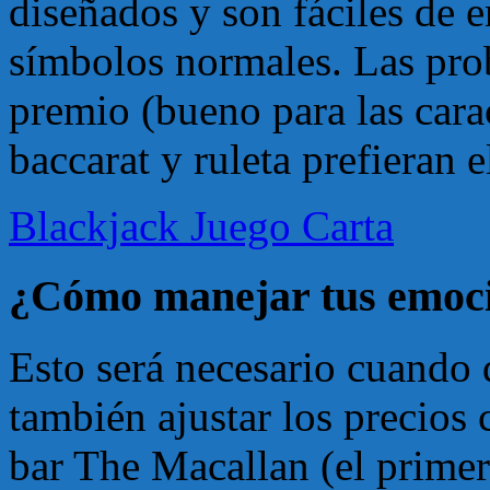
diseñados y son fáciles de e
símbolos normales. Las prob
premio (bueno para las carac
baccarat y ruleta prefieran e
Blackjack Juego Carta
¿Cómo manejar tus emocio
Esto será necesario cuando 
también ajustar los precios 
bar The Macallan (el prime