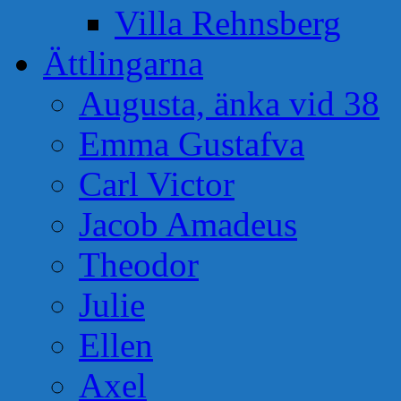
Villa Rehnsberg
Ättlingarna
Augusta, änka vid 38
Emma Gustafva
Carl Victor
Jacob Amadeus
Theodor
Julie
Ellen
Axel