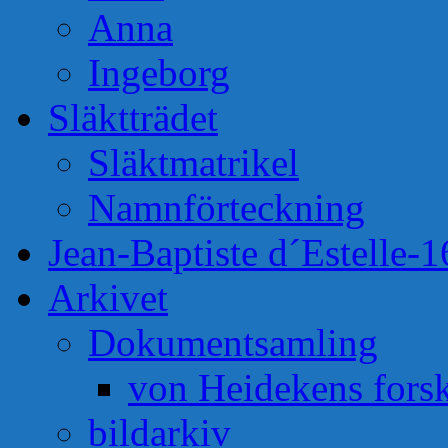
Anna
Ingeborg
Släktträdet
Släktmatrikel
Namnförteckning
Jean-Baptiste d´Estelle-
Arkivet
Dokumentsamling
von Heidekens fors
bildarkiv