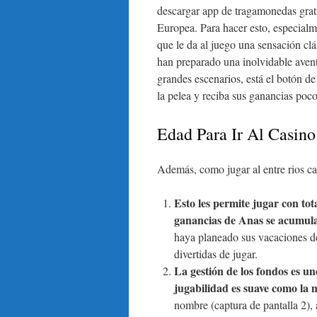
descargar app de tragamonedas grat
Europea. Para hacer esto, especialm
que le da al juego una sensación clá
han preparado una inolvidable avent
grandes escenarios, está el botón de
la pelea y reciba sus ganancias poc
Edad Para Ir Al Casino
Además, como jugar al entre rios c
Esto les permite jugar con tota
ganancias de Anas se acumula
haya planeado sus vacaciones d
divertidas de jugar.
La gestión de los fondos es u
jugabilidad es suave como la 
nombre (captura de pantalla 2),