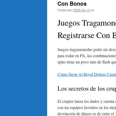
Con Bonos
Postat den
2026-04-13
av
Juegos Tragamone
Registrarse Con 
Juegos tragamonedas gratis sin desca
para rodar en PA, las combinaciones
spins tiene un poco más de flash qu
Como Jugar Al Royal Deluxe Casi
Los secretos de los cru
El crupier lanza los dados y cuenta 
con tus equipos favoritos en los me
devolución de dinero es de entre el