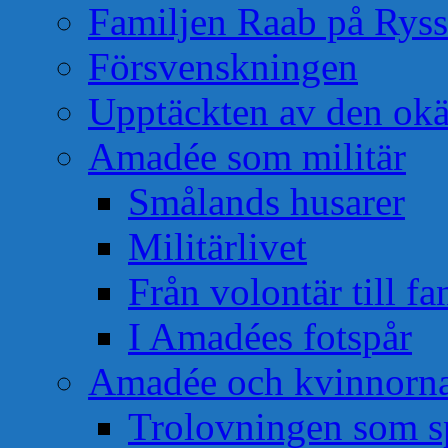
Familjen Raab på Rys
Försvenskningen
Upptäckten av den okä
Amadée som militär
Smålands husarer
Militärlivet
Från volontär till f
I Amadées fotspår
Amadée och kvinnorn
Trolovningen som s