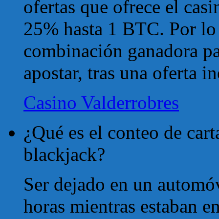
ofertas que ofrece el cas
25% hasta 1 BTC. Por lo 
combinación ganadora par
apostar, tras una oferta 
Casino Valderrobres
¿Qué es el conteo de car
blackjack?
Ser dejado en un automóv
horas mientras estaban en