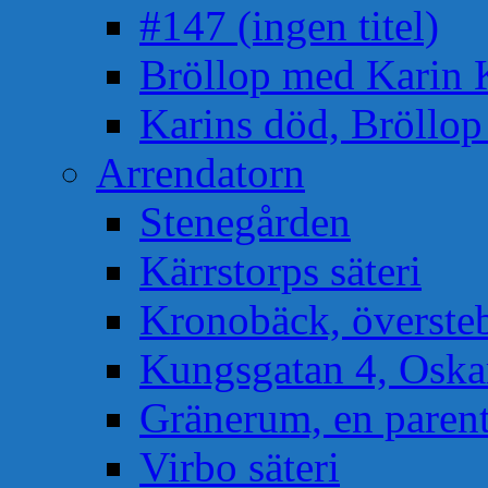
#147 (ingen titel)
Bröllop med Karin 
Karins död, Bröllo
Arrendatorn
Stenegården
Kärrstorps säteri
Kronobäck, översteb
Kungsgatan 4, Osk
Gränerum, en paren
Virbo säteri