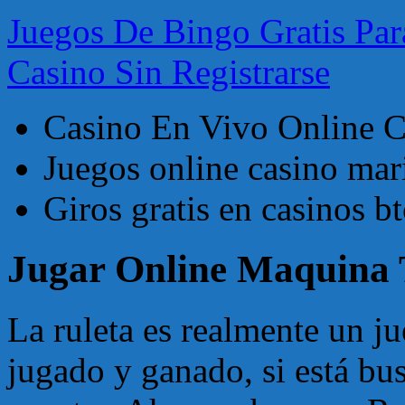
Juegos De Bingo Gratis Par
Casino Sin Registrarse
Casino En Vivo Online 
Juegos online casino mari
Giros gratis en casinos bt
Jugar Online Maquina
La ruleta es realmente un ju
jugado y ganado, si está bu