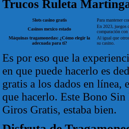
Trucos Ruleta Marting
Slots casino gratis
Para mantener con
En 2023, juegos d
Casinos mexico estado
comparación con 
Máquinas tragamonedas: ¿Cómo elegir la
Al igual que otros
adecuada para ti?
su casino.
Es por eso que la experienci
en que puede hacerlo es de
gratis a los dados en línea,
que hacerlo. Este Bono Sin 
Giros Gratis, estaba bien.
Disfruta de Tragamoned