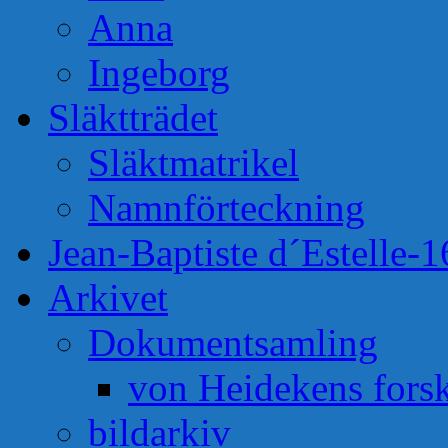
Anna
Ingeborg
Släktträdet
Släktmatrikel
Namnförteckning
Jean-Baptiste d´Estelle-
Arkivet
Dokumentsamling
von Heidekens fors
bildarkiv