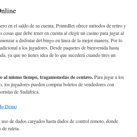
Online
ero en el saldo de su cuenta, PointsBet ofrece métodos de retiro y
cosas que debe tener en cuenta al elegir un casino para jugar al
menzar a disfrutar del bingo en línea de la mejor manera. Por lo
 adicional a los jugadores. Desde paquetes de bienvenida hasta
a, ya que no tienes idea de lo que sucederá cuando tires un
o al mismo tiempo, tragamonedas de centavo.
Para jugar a los
o, los jugadores pueden comprar boletos de vendedores con
oristas de Sudáfrica.
Modo Demo
 uso de dados cargados hasta dados de control remoto, donde
 de ruleta.