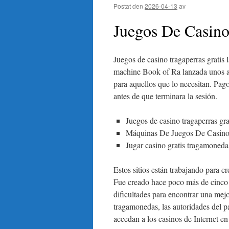
Postat den
2026-04-13
av
Juegos De Casino
Juegos de casino tragaperras gratis 
machine Book of Ra lanzada unos año
para aquellos que lo necesitan. Pa
antes de que terminara la sesión.
Juegos de casino tragaperras gra
Máquinas De Juegos De Casin
Jugar casino gratis tragamoneda
Estos sitios están trabajando para 
Fue creado hace poco más de cinco
dificultades para encontrar una mejo
tragamonedas, las autoridades del p
accedan a los casinos de Internet en