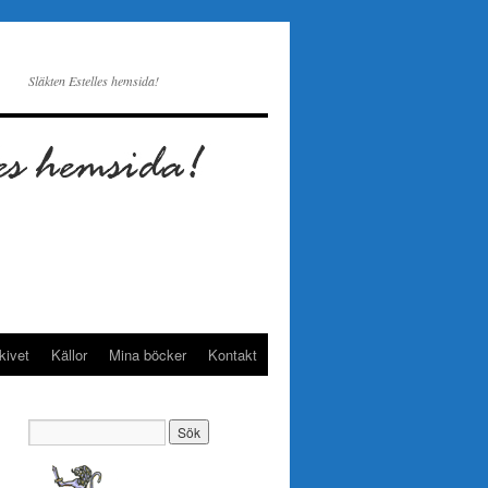
Släkten Estelles hemsida!
kivet
Källor
Mina böcker
Kontakt