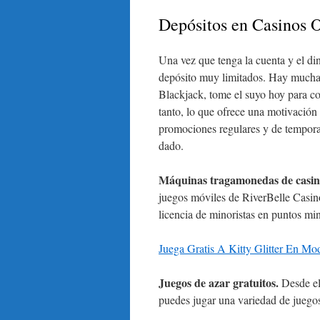
Depósitos en Casinos 
Una vez que tenga la cuenta y el din
depósito muy limitados. Hay muchas 
Blackjack, tome el suyo hoy para co
tanto, lo que ofrece una motivación
promociones regulares y de temporad
dado.
Máquinas tragamonedas de casin
juegos móviles de RiverBelle Casin
licencia de minoristas en puntos min
Juega Gratis A Kitty Glitter En 
Juegos de azar gratuitos.
Desde el
puedes jugar una variedad de juegos