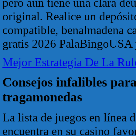
pero aún tiene una clara de
original. Realice un depósi
compatible, benalmadena ca
gratis 2026 PalaBingoUSA 
Mejor Estrategia De La Rul
Consejos infalibles par
tragamonedas
La lista de juegos en línea 
encuentra en su casino favor