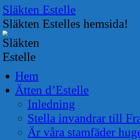
Hoppa
Släkten Estelle
till
innehåll
Släkten Estelles hemsida!
Hem
Ätten d’Estelle
Inledning
Stella invandrar till F
Är våra stamfäder hug