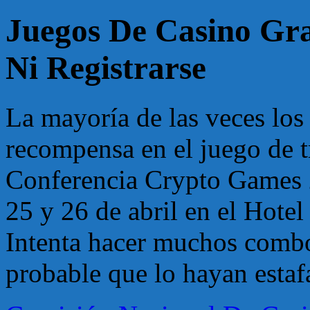
Juegos De Casino Gra
Ni Registrarse
La mayoría de las veces los
recompensa en el juego de t
Conferencia Crypto Games 2
25 y 26 de abril en el Hotel
Intenta hacer muchos combo
probable que lo hayan estaf