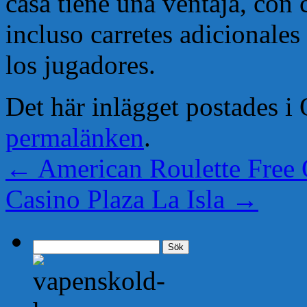
casa tiene una ventaja, con 
incluso carretes adicionales
los jugadores.
Det här inlägget postades 
permalänken
.
←
American Roulette Free 
Casino Plaza La Isla
→
Sök
efter: