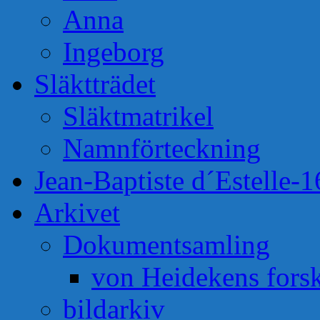
Anna
Ingeborg
Släktträdet
Släktmatrikel
Namnförteckning
Jean-Baptiste d´Estelle-
Arkivet
Dokumentsamling
von Heidekens fors
bildarkiv