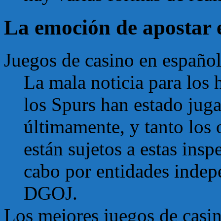
La emoción de apostar e
Juegos de casino en españo
La mala noticia para los
los Spurs han estado juga
últimamente, y tanto los
están sujetos a estas insp
cabo por entidades indepe
DGOJ.
Los mejores juegos de casin