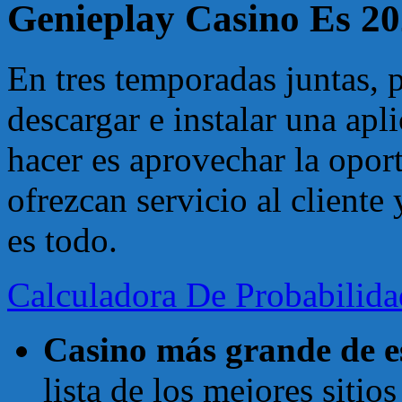
Genieplay Casino Es 2
En tres temporadas juntas, 
descargar e instalar una apl
hacer es aprovechar la opor
ofrezcan servicio al cliente 
es todo.
Calculadora De Probabilida
Casino más grande de e
lista de los mejores sitio