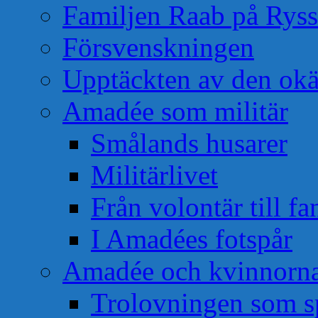
Familjen Raab på Rys
Försvenskningen
Upptäckten av den okä
Amadée som militär
Smålands husarer
Militärlivet
Från volontär till f
I Amadées fotspår
Amadée och kvinnorn
Trolovningen som s