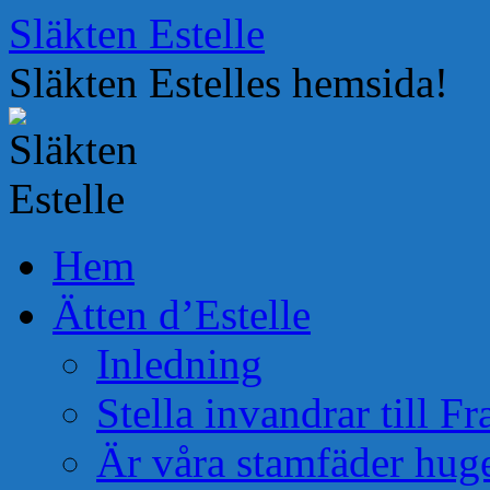
Hoppa
Släkten Estelle
till
innehåll
Släkten Estelles hemsida!
Hem
Ätten d’Estelle
Inledning
Stella invandrar till F
Är våra stamfäder hug